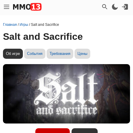
Главная
/
Игры
/
Salt and Sacrifice
Salt and Sacrifice
Об игре
События
Требования
Цены