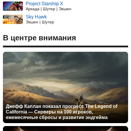
Project Starship X
Аркада | Шутер | Экшен
Sky Hawk
Экшен | Шутер
В центре внимания
Джефф Каплан показал прогресс The Legend of
California — Серверы на 100 игроков,
ежемесячные сбросы и развитие эндгейма