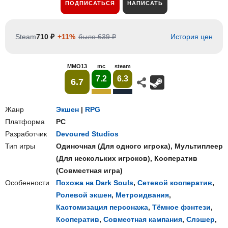
ПОДПИСАТЬСЯ
НАПИСАТЬ
Steam
710 ₽
+11%
было 639 ₽
История цен
MMO13
mc
steam
7.2
6.3
6.7
Жанр
Экшен
|
RPG
Платформа
PC
Разработчик
Devoured Studios
Тип игры
Одиночная
(
Для одного игрока
),
Мультиплеер
(
Для нескольких игроков
),
Кооператив
(
Совместная игра
)
Особенности
Похожа на Dark Souls
,
Сетевой кооператив
,
Ролевой экшен
,
Метроидвания
,
Кастомизация персонажа
,
Тёмное фэнтези
,
Кооператив
,
Совместная кампания
,
Слэшер
,