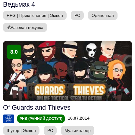
Ведьмак 4
RPG
|
Приключения
|
Экшен
PC
Одиночная
💰
Разовая покупка
8.0
Of Guards and Thieves
16.07.2014
РНД (РАННИЙ ДОСТУП)
Шутер
|
Экшен
PC
Мультиплеер