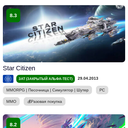
8.3
Star Citizen
29.04.2013
ЗАТ (ЗАКРЫТЫЙ АЛЬФА-ТЕСТ)
MMORPG
|
Песочница
|
Симулятор
|
Шутер
PC
ММО
💰
Разовая покупка
8.2