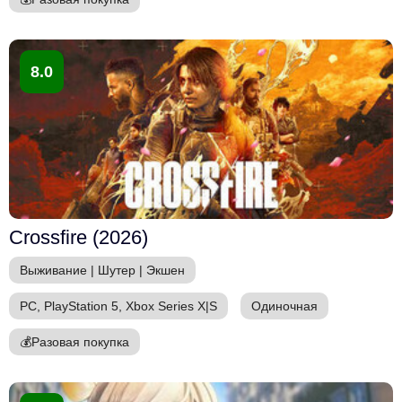
8.0
Crossfire (2026)
Выживание
|
Шутер
|
Экшен
PC, PlayStation 5, Xbox Series X|S
Одиночная
💰
Разовая покупка