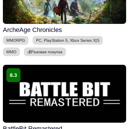
ArcheAge Chronicles
MMORPG
PC, PlayStation 5, Xbox Series X|S
ММО
💰
Разовая покупка
8.3
BattleBit Remastered