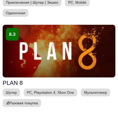
Приключения
|
Шутер
|
Экшен
PC, Mobile
Одиночная
8.3
PLAN 8
Шутер
PC, Playstation 4, Xbox One
Мультиплеер
💰
Разовая покупка