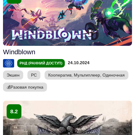
Windblown
24.10.2024
РНД (РАННИЙ ДОСТУП)
Экшен
PC
Кооператив, Мультиплеер, Одиночная
💰
Разовая покупка
8.2