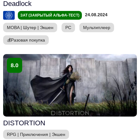
Deadlock
24.08.2024
ЗАТ (ЗАКРЫТЫЙ АЛЬФА-ТЕСТ)
MOBA
|
Шутер
|
Экшен
PC
Мультиплеер
💰
Разовая покупка
8.0
DISTORTION
RPG
|
Приключения
|
Экшен