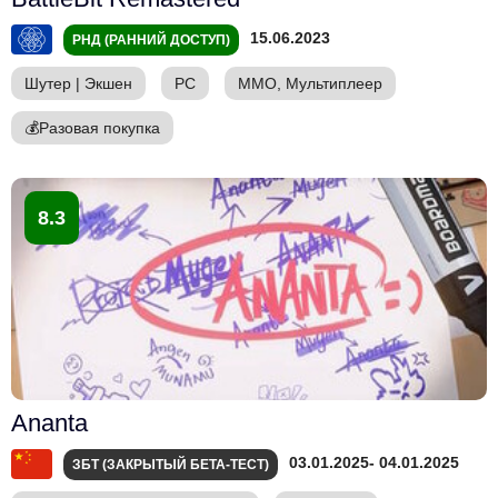
15.06.2023
РНД (РАННИЙ ДОСТУП)
Шутер
|
Экшен
PC
ММО, Мультиплеер
💰
Разовая покупка
8.3
Ananta
03.01.2025
- 04.01.2025
ЗБТ (ЗАКРЫТЫЙ БЕТА-ТЕСТ)