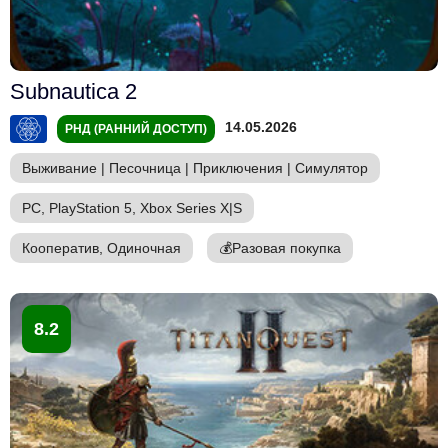
Subnautica 2
14.05.2026
РНД (РАННИЙ ДОСТУП)
Выживание
|
Песочница
|
Приключения
|
Симулятор
PC, PlayStation 5, Xbox Series X|S
Кооператив, Одиночная
💰
Разовая покупка
8.2