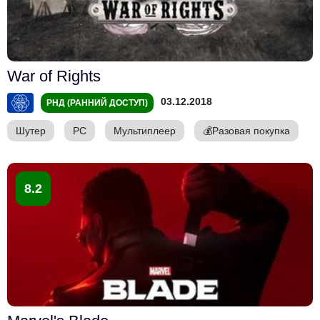
War of Rights
03.12.2018
РНД (РАННИЙ ДОСТУП)
Шутер
PC
Мультиплеер
💰
Разовая покупка
8.2