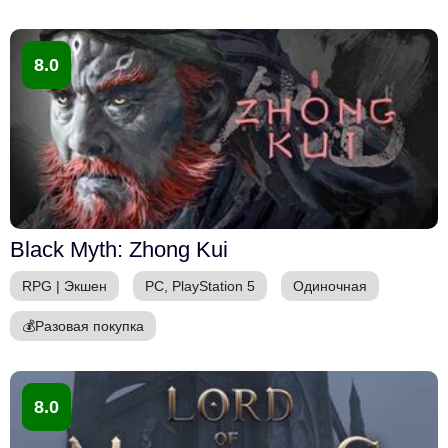
8.0
Black Myth: Zhong Kui
RPG
|
Экшен
PC, PlayStation 5
Одиночная
💰
Разовая покупка
8.0