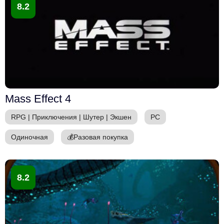
8.2
Mass Effect 4
RPG
|
Приключения
|
Шутер
|
Экшен
PC
Одиночная
💰
Разовая покупка
8.2