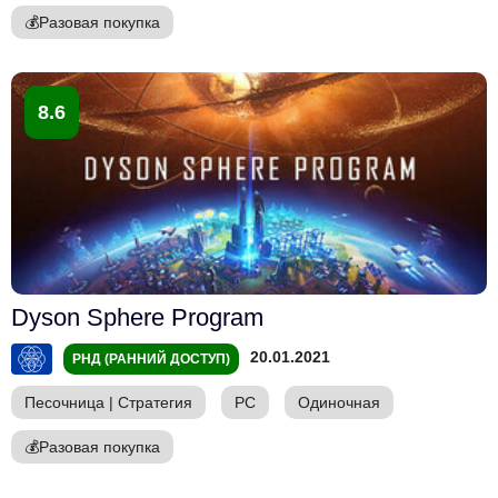
💰
Разовая покупка
8.6
Dyson Sphere Program
20.01.2021
РНД (РАННИЙ ДОСТУП)
Песочница
|
Стратегия
PC
Одиночная
💰
Разовая покупка