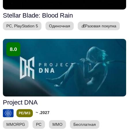
Stellar Blade: Blood Rain
PC, PlayStation 5
Одиночная
💰
Разовая покупка
8.0
Project DNA
~ .2027
РЕЛИЗ
MMORPG
PC
ММО
Бесплатная