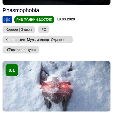
Phasmophobia
18.09.2020
РНД (РАННИЙ ДОСТУП)
Хоррор
|
Экшен
PC
Кооператив, Мультиплеер, Одиночная
💰
Разовая покупка
8.1