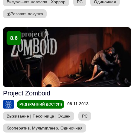
Визуальная новелла
|
Хоррор
PC
Одиночная
💰
Разовая покупка
8.6
Project Zomboid
08.11.2013
РНД (РАННИЙ ДОСТУП)
Выживание
|
Песочница
|
Экшен
PC
Кооператив, Мультиплеер, Одиночная