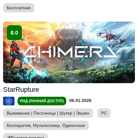
Бесплатная
8.0
StarRupture
06.01.2026
РНД (РАННИЙ ДОСТУП)
Выживание
|
Песочница
|
Шутер
|
Экшен
PC
Кооператив, Мультиплеер, Одиночная
💰
Разовая покупка