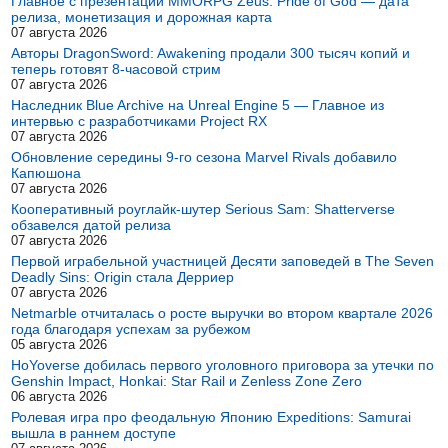
Главное с презентации MMORPG Zeus: Pride of God — дата
релиза, монетизация и дорожная карта
07 августа 2026
Авторы DragonSword: Awakening продали 300 тысяч копий и
теперь готовят 8-часовой стрим
07 августа 2026
Наследник Blue Archive на Unreal Engine 5 — Главное из
интервью с разработчиками Project RX
07 августа 2026
Обновление середины 9-го сезона Marvel Rivals добавило
Капюшона
07 августа 2026
Кооперативный роуглайк-шутер Serious Sam: Shatterverse
обзавелся датой релиза
07 августа 2026
Первой играбельной участницей Десяти заповедей в The Seven
Deadly Sins: Origin стала Дерриер
07 августа 2026
Netmarble отчиталась о росте выручки во втором квартале 2026
года благодаря успехам за рубежом
05 августа 2026
HoYoverse добилась первого уголовного приговора за утечки по
Genshin Impact, Honkai: Star Rail и Zenless Zone Zero
06 августа 2026
Ролевая игра про феодальную Японию Expeditions: Samurai
вышла в раннем доступе