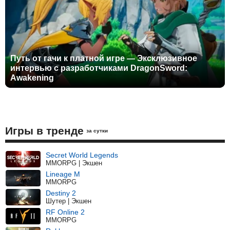
Путь от гачи к платной игре — Эксклюзивное
интервью с разработчиками DragonSword:
Awakening
Игры в тренде
за сутки
Secret World Legends
MMORPG | Экшен
Lineage M
MMORPG
Destiny 2
Шутер | Экшен
RF Online 2
MMORPG