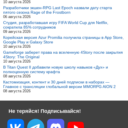
10 августа 2026
Разработчики экшен-RPG Last Epoch назвали дату старта
пятого сезона Rage of the Frostborn
06 августа 2026
Студия, разработавшая игру FIFA World Cup для Netflix,
сократила 85% сотрудников
09 августа 2026
Корейская версия Azur Promilia получила страницы в App Store,
Google Play и Galaxy Store
10 августа 2026
Gameforge заберет права на вселенную 4Story после закрытия
4Story: The Original
10 августа 2026
В Titan Quest II добавили новую школу навыков «Дух» и
полноценную систему крафта
08 августа 2026
Кастомизация, контент и 30 дней подписки в наборах —
Главное с трансляции глобальной версии MMORPG AION 2
08 августа 2026
Не теряйся! Подписывайся!