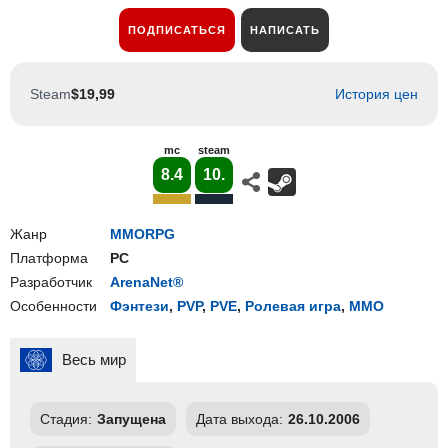
ПОДПИСАТЬСЯ
НАПИСАТЬ
Steam
$19,99
История цен
mc
steam
8.4
10.
Жанр
MMORPG
Платформа
PC
Разработчик
ArenaNet®
Особенности
Фэнтези
,
PVP
,
PVE
,
Ролевая игра
,
ММО
Весь мир
Стадия:
Запущена
Дата выхода:
26.10.2006