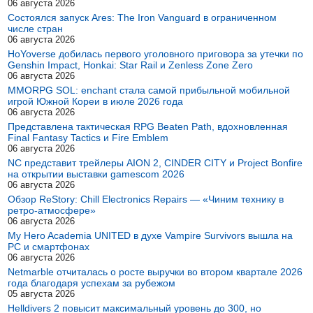
06 августа 2026
Состоялся запуск Ares: The Iron Vanguard в ограниченном
числе стран
06 августа 2026
HoYoverse добилась первого уголовного приговора за утечки по
Genshin Impact, Honkai: Star Rail и Zenless Zone Zero
06 августа 2026
MMORPG SOL: enchant стала самой прибыльной мобильной
игрой Южной Кореи в июле 2026 года
06 августа 2026
Представлена тактическая RPG Beaten Path, вдохновленная
Final Fantasy Tactics и Fire Emblem
06 августа 2026
NC представит трейлеры AION 2, CINDER CITY и Project Bonfire
на открытии выставки gamescom 2026
06 августа 2026
Обзор ReStory: Chill Electronics Repairs — «Чиним технику в
ретро-атмосфере»
06 августа 2026
My Hero Academia UNITED в духе Vampire Survivors вышла на
PC и смартфонах
06 августа 2026
Netmarble отчиталась о росте выручки во втором квартале 2026
года благодаря успехам за рубежом
05 августа 2026
Helldivers 2 повысит максимальный уровень до 300, но