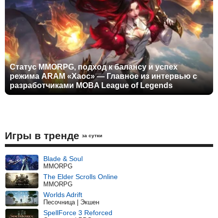
Статус MMORPG, подход к балансу и успех
режима ARAM «Хаос» — Главное из интервью с
разработчиками MOBA League of Legends
Игры в тренде
за сутки
Blade & Soul
MMORPG
The Elder Scrolls Online
MMORPG
Worlds Adrift
Песочница | Экшен
SpellForce 3 Reforced