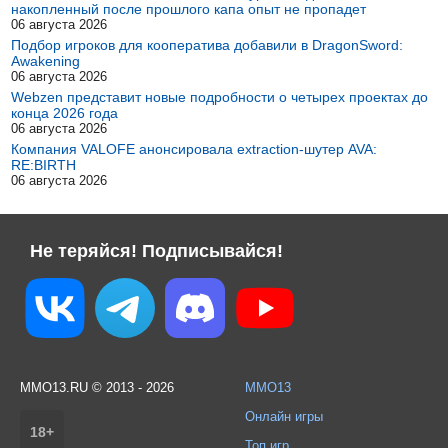
накопленный после прошлого капа опыт не пропадет
06 августа 2026
Подбор игроков для кооператива добавили в DragonSword:
Awakening
06 августа 2026
Webzen представит новые подробности о четырех проектах до
конца 2026 года
06 августа 2026
Компания VALOFE анонсировала extraction-шутер AVA:
RE:BIRTH
06 августа 2026
Не теряйся! Подписывайся!
MMO13.RU © 2013 - 2026
MMO13
Онлайн игры
18+
Топ игр