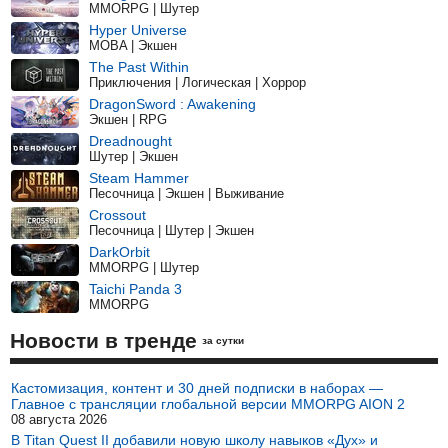
MMORPG | Шутер
Hyper Universe
MOBA | Экшен
The Past Within
Приключения | Логическая | Хоррор
DragonSword : Awakening
Экшен | RPG
Dreadnought
Шутер | Экшен
Steam Hammer
Песочница | Экшен | Выживание
Crossout
Песочница | Шутер | Экшен
DarkOrbit
MMORPG | Шутер
Taichi Panda 3
MMORPG
Новости в тренде
за сутки
Кастомизация, контент и 30 дней подписки в наборах —
Главное с трансляции глобальной версии MMORPG AION 2
08 августа 2026
В Titan Quest II добавили новую школу навыков «Дух» и