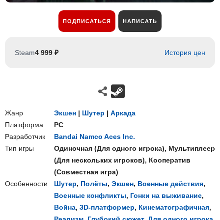
ПОДПИСАТЬСЯ
НАПИСАТЬ
Steam
4 999 ₽
История цен
Жанр
Экшен
|
Шутер
|
Аркада
Платформа
PC
Разработчик
Bandai Namco Aces Inc.
Тип игры
Одиночная
(
Для одного игрока
),
Мультиплеер
(
Для нескольких игроков
),
Кооператив
(
Совместная игра
)
Особенности
Шутер
,
Полёты
,
Экшен
,
Военные действия
,
Военные конфликты
,
Гонки на выживание
,
Война
,
3D-платформер
,
Кинематографичная
,
Реализм
,
Глубокий сюжет
,
Для одного игрока
,