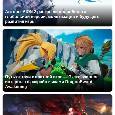
Авторы AION 2 раскрыли подробности
глобальной версии, монетизации и будущего
развития игры
Путь от гачи к платной игре — Эксклюзивное
интервью с разработчиками DragonSword:
Awakening