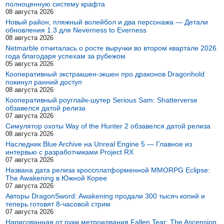
полноценную систему крафта
08 августа 2026
Новый район, пляжный волейбол и два персонажа — Детали
обновления 1.3 для Neverness to Everness
08 августа 2026
Netmarble отчиталась о росте выручки во втором квартале 2026
года благодаря успехам за рубежом
05 августа 2026
Кооперативный экстракшен-экшен про драконов Dragonhold
покинул ранний доступ
08 августа 2026
Кооперативный роуглайк-шутер Serious Sam: Shatterverse
обзавелся датой релиза
07 августа 2026
Симулятор охоты Way of the Hunter 2 обзавелся датой релиза
08 августа 2026
Наследник Blue Archive на Unreal Engine 5 — Главное из
интервью с разработчиками Project RX
07 августа 2026
Названа дата релиза кроссплатформенной MMORPG Eclipse:
The Awakening в Южной Корее
07 августа 2026
Авторы DragonSword: Awakening продали 300 тысяч копий и
теперь готовят 8-часовой стрим
07 августа 2026
Нарисованная от руки метроидвания Fallen Tear: The Ascension