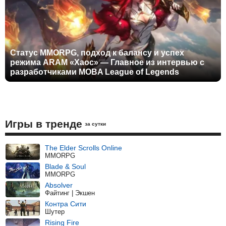
Статус MMORPG, подход к балансу и успех
режима ARAM «Хаос» — Главное из интервью с
разработчиками MOBA League of Legends
Игры в тренде
за сутки
The Elder Scrolls Online
MMORPG
Blade & Soul
MMORPG
Absolver
Файтинг | Экшен
Контра Сити
Шутер
Rising Fire