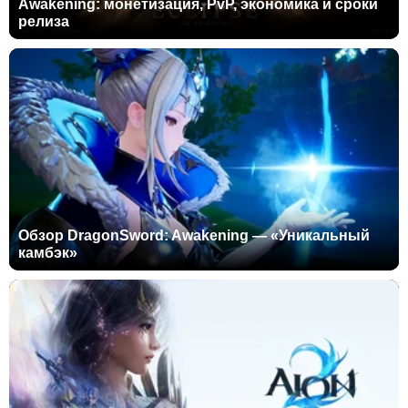
Awakening: монетизация, PvP, экономика и сроки
релиза
Обзор DragonSword: Awakening — «Уникальный
камбэк»