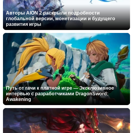
Авторы AION 2 раскрыли подробности
глобальной версии, монетизации и будущего
развития игры
Путь от гачи к платной игре — Эксклюзивное
интервью с разработчиками DragonSword:
Awakening