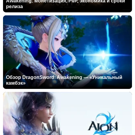
Awakening: монетизация, PvP, экономика и сроки
релиза
Обзор DragonSword: Awakening — «Уникальный
камбэк»