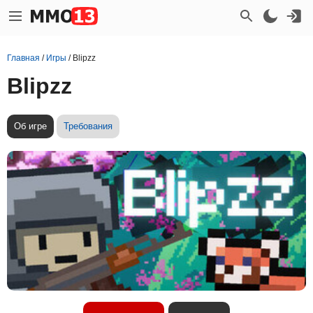
Главная
/
Игры
/
Blipzz
Blipzz
Об игре
Требования