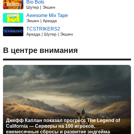
Bio Bots
Шутер | Экшен
Awesome Mix Tape
Экшен | Аркада
TCSTRIKERS2
Аркада | Шутер | Экшен
В центре внимания
Джефф Каплан показал прогресс The Legend of
California — Серверы на 100 игроков,
ежемесячные сбросы и развитие эндгейма