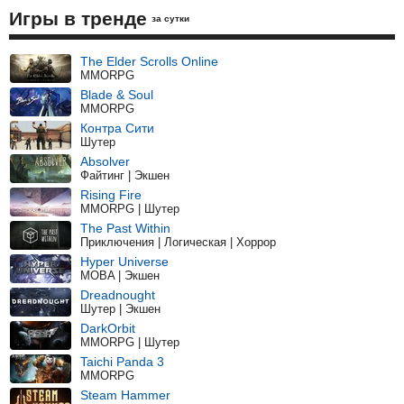
Игры в тренде
за сутки
The Elder Scrolls Online
MMORPG
Blade & Soul
MMORPG
Контра Сити
Шутер
Absolver
Файтинг | Экшен
Rising Fire
MMORPG | Шутер
The Past Within
Приключения | Логическая | Хоррор
Hyper Universe
MOBA | Экшен
Dreadnought
Шутер | Экшен
DarkOrbit
MMORPG | Шутер
Taichi Panda 3
MMORPG
Steam Hammer