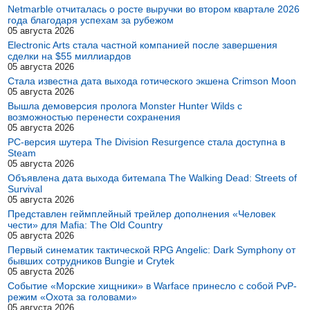
Netmarble отчиталась о росте выручки во втором квартале 2026
года благодаря успехам за рубежом
05 августа 2026
Electronic Arts стала частной компанией после завершения
сделки на $55 миллиардов
05 августа 2026
Стала известна дата выхода готического экшена Crimson Moon
05 августа 2026
Вышла демоверсия пролога Monster Hunter Wilds с
возможностью перенести сохранения
05 августа 2026
PC-версия шутера The Division Resurgence стала доступна в
Steam
05 августа 2026
Объявлена дата выхода битемапа The Walking Dead: Streets of
Survival
05 августа 2026
Представлен геймплейный трейлер дополнения «Человек
чести» для Mafia: The Old Country
05 августа 2026
Первый синематик тактической RPG Angelic: Dark Symphony от
бывших сотрудников Bungie и Crytek
05 августа 2026
Событие «Морские хищники» в Warface принесло с собой PvP-
режим «Охота за головами»
05 августа 2026