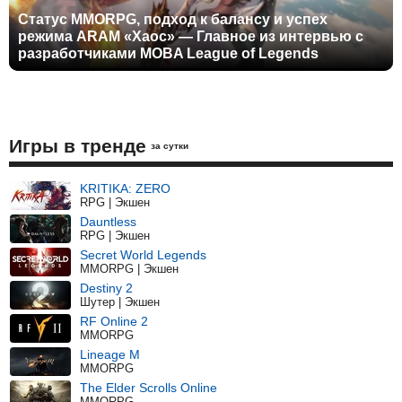
Статус MMORPG, подход к балансу и успех
режима ARAM «Хаос» — Главное из интервью с
разработчиками MOBA League of Legends
Игры в тренде
за сутки
KRITIKA: ZERO
RPG | Экшен
Dauntless
RPG | Экшен
Secret World Legends
MMORPG | Экшен
Destiny 2
Шутер | Экшен
RF Online 2
MMORPG
Lineage M
MMORPG
The Elder Scrolls Online
MMORPG