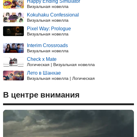
Happy Ending Simulator
Визуальная новелла
Kokuhaku Confessional
Визуальная новелла
Pixel Way: Prologue
Визуальная новелла
Interim Crossroads
Визуальная новелла
Check x Mate
Логическая | Визуальная новелла
Лето в Шанхае
Визуальная новелла | Логическая
В центре внимания