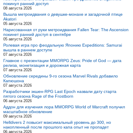
покинул ранний доступ
08 августа 2026
Вышла метроидвания о девушке-монахе и загадочной птице
Akatori
05 августа 2026
Нарисованная от руки метроидвания Fallen Tear: The Ascension
покинет ранний доступ в сентябре
05 августа 2026
Ролевая игра про феодальную Японию Expeditions: Samurai
вышла в раннем доступе
07 августа 2026
Главное с презентации MMORPG Zeus: Pride of God — дата
релиза, монетизация и дорожная карта
07 августа 2026
Обновление середины 9-го сезона Marvel Rivals добавило
Капюшона
07 августа 2026
Разработчики экшен-RPG Last Epoch назвали дату старта
пятого сезона Rage of the Frostborn
06 августа 2026
Аддон для изучения лора MMORPG World of Warcraft получил
масштабное обновление
09 августа 2026
Helldivers 2 повысит максимальный уровень до 300, но
накопленный после прошлого капа опыт не пропадет
06 августа 2026