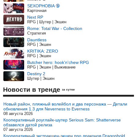
SEXOPHOBIA 🔞
Карточная
Next RP
RPG | Шутер | Экшен
Rome: Total War - Collection
Стратегия
Dauntless
RPG | Экшен
KRITIKA: ZERO
RPG | Экшен
Butcher hero: hook'n'chew RPG
RPG | Экшен | Выживание
Destiny 2
Шутер | Экшен
Новости в тренде
за сутки
Новый район, пляжный волейбол и два персонажа — Детали
обновления 1.3 для Neverness to Everness
08 августа 2026
Кооперативный роуглайк-шутер Serious Sam: Shatterverse
обзавелся датой релиза
07 августа 2026
Кооперативный экстракшен-экшен про драконов Dragonhold