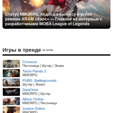
Статус MMORPG, подход к балансу и успех
режима ARAM «Хаос» — Главное из интервью с
разработчиками MOBA League of Legends
Игры в тренде
за сутки
Crossout
Песочница | Шутер | Экшен
Taichi Panda 3
MMORPG
PUBG: Battlegrounds
Шутер | Экшен
DarkOrbit
MMORPG | Шутер
Albion Online
MMORPG | Песочница
Justice Online
MMORPG