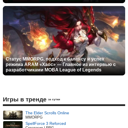
Статус MMORPG, подход к балансу и успех
режима ARAM «Хаос» — Главное из интервью с
разработчиками MOBA League of Legends
Игры в тренде
за сутки
The Elder Scrolls Online
MMORPG
SpellForce 3 Reforced
Стратегия | RPG