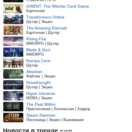
GWENT: The Witcher Card Game
Карточная
Transformers Online
Шутер | Экшен
The Amazing Eternals
Карточная | Шутер
Rising Fire
MMORPG | Шутер
Blade & Soul
MMORPG
Контра Сити
Шутер
Absolver
Файтинг | Экшен
Dreadnought
Шутер | Экшен
Hyper Universe
MOBA | Экшен
The Past Within
Приключения | Логическая | Хоррор
Steam Hammer
Песочница | Экшен | Выживание
Новости в тренде
за сутки