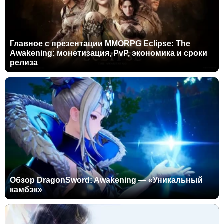
Главное с презентации MMORPG Eclipse: The
Awakening: монетизация, PvP, экономика и сроки
релиза
Обзор DragonSword: Awakening — «Уникальный
камбэк»