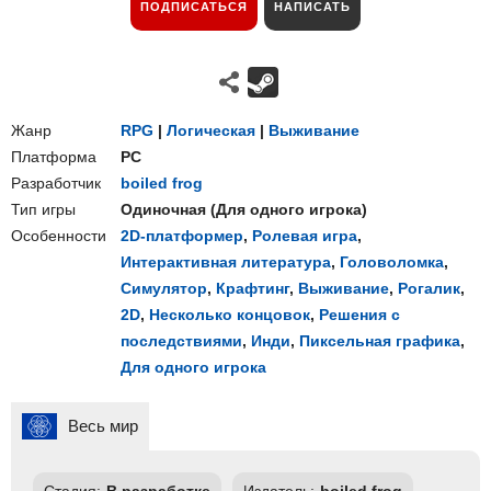
ПОДПИСАТЬСЯ
НАПИСАТЬ
Жанр
RPG
|
Логическая
|
Выживание
Платформа
PC
Разработчик
boiled frog
Тип игры
Одиночная
(
Для одного игрока
)
Особенности
2D-платформер
,
Ролевая игра
,
Интерактивная литература
,
Головоломка
,
Симулятор
,
Крафтинг
,
Выживание
,
Рогалик
,
2D
,
Несколько концовок
,
Решения с
последствиями
,
Инди
,
Пиксельная графика
,
Для одного игрока
Весь мир