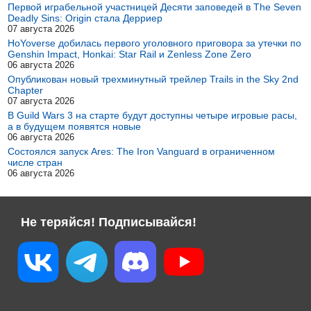
Первой играбельной участницей Десяти заповедей в The Seven
Deadly Sins: Origin стала Дерриер
07 августа 2026
HoYoverse добилась первого уголовного приговора за утечки по
Genshin Impact, Honkai: Star Rail и Zenless Zone Zero
06 августа 2026
Опубликован новый трехминутный трейлер Trails in the Sky 2nd
Chapter
07 августа 2026
В Guild Wars 3 на старте будут доступны четыре игровые расы,
а в будущем появятся новые
06 августа 2026
Состоялся запуск Ares: The Iron Vanguard в ограниченном
числе стран
06 августа 2026
Не теряйся! Подписывайся!