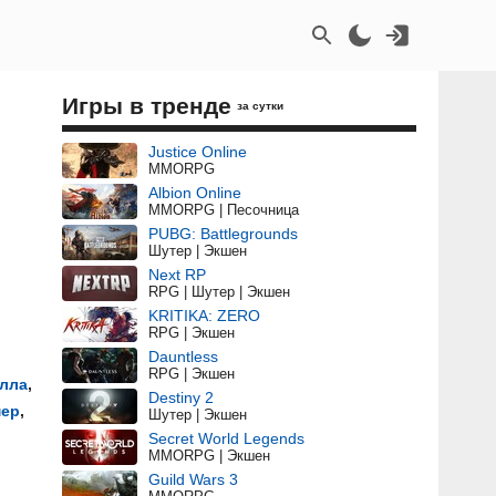
Игры в тренде
за сутки
Justice Online
MMORPG
Albion Online
MMORPG | Песочница
PUBG: Battlegrounds
Шутер | Экшен
Next RP
RPG | Шутер | Экшен
KRITIKA: ZERO
RPG | Экшен
Dauntless
RPG | Экшен
елла
,
Destiny 2
мер
,
Шутер | Экшен
Secret World Legends
MMORPG | Экшен
Guild Wars 3