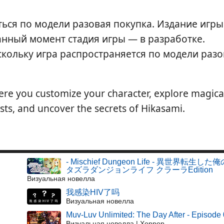
ться по модели разовая покупка. Издание игры
данный момент стадия игры — в разработке.
оскольку игра распространяется по модели раз
re you customize your character, explore magica
sts, and uncover the secrets of Hikasami.
- Mischief Dungeon Life - 異世界転生した
タズラダンジョンライフ クラーラEdition
Визуальная новелла
我感染HIV了吗
Визуальная новелла
Muv-Luv Unlimited: The Day After - Episode
Визуальная новелла | Хоррор