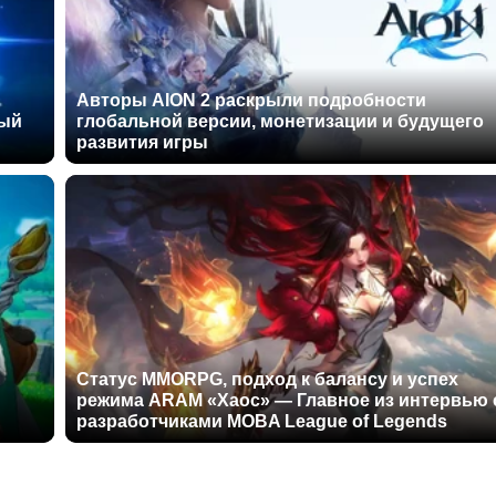
Авторы AION 2 раскрыли подробности
ный
глобальной версии, монетизации и будущего
развития игры
Статус MMORPG, подход к балансу и успех
режима ARAM «Хаос» — Главное из интервью 
разработчиками MOBA League of Legends