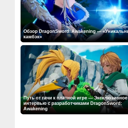
Обзор DragonSword: Awakening — «Уникаль
камбэк»
Путь от гачи к платной игре — Эксклюзивное
интервью с разработчиками DragonSword:
Awakening