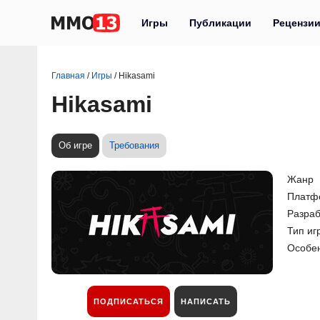
Игры
Публикации
Рецензи
Главная
/
Игры
/
Hikasami
Hikasami
Об игре
Требования
Жанр
Платф
Разраб
Тип иг
Особе
ПОДПИСАТЬСЯ
НАПИСАТЬ