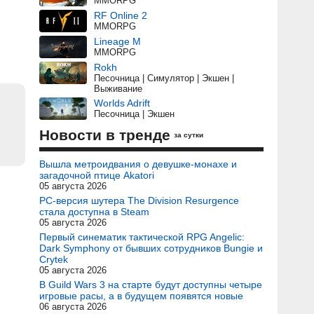
MMORPG
RF Online 2
MMORPG
Lineage M
MMORPG
Rokh
Песочница | Симулятор | Экшен |
Выживание
Worlds Adrift
Песочница | Экшен
Новости в тренде
за сутки
Вышла метроидвания о девушке-монахе и
загадочной птице Akatori
05 августа 2026
PC-версия шутера The Division Resurgence
стала доступна в Steam
05 августа 2026
Первый синематик тактической RPG Angelic:
Dark Symphony от бывших сотрудников Bungie и
Crytek
05 августа 2026
В Guild Wars 3 на старте будут доступны четыре
игровые расы, а в будущем появятся новые
06 августа 2026