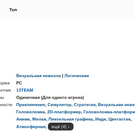
и
Топ
Визуальная новелла
|
Логическая
орма
PC
отчик
13TEAM
ры
Одиночная
(
Для одного игрока
)
нности
Приключение
,
Симулятор
,
Стратегия
,
Визуальная нов
Головоломка
,
2D-платформер
,
Головоломка-платфор
Аниме
,
Милая
,
Пиксельная графика
,
Инди
,
Цветастая
,
Атмосферная
,
ещё (4)