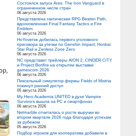
Состоялся запуск Ares: The Iron Vanguard в
ограниченном числе стран
06 августа 2026
Представлена тактическая RPG Beaten Path,
вдохновленная Final Fantasy Tactics и Fire
Emblem
06 августа 2026
HoYoverse добилась первого уголовного
приговора за утечки по Genshin Impact, Honkai:
Star Rail и Zenless Zone Zero
06 августа 2026
NC представит трейлеры AION 2, CINDER CITY
и Project Bonfire на открытии выставки
ор,
gamescom 2026
06 августа 2026
Пиксельный симулятор фермы Fields of Mistria
покинул ранний доступ
05 августа 2026
My Hero Academia UNITED в духе Vampire
Survivors вышла на PC и смартфонах
06 августа 2026
Netmarble отчиталась о росте выручки во
втором квартале 2026 года благодаря успехам
за рубежом
05 августа 2026
Подбор игроков для кооператива добавили в