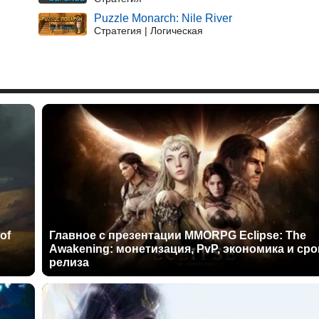
Puzzle Monarch: Nile River
Стратегия | Логическая
of
Главное с презентации MMORPG Eclipse: The
Awakening: монетизация, PvP, экономика и сро
релиза