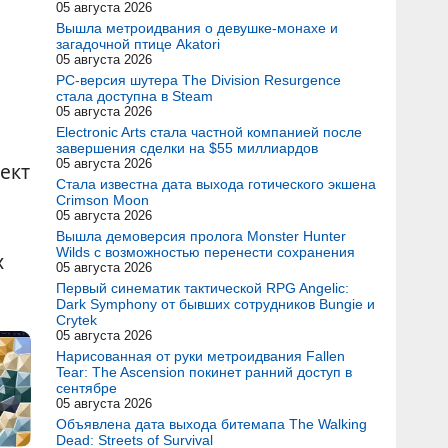
05 августа 2026
Вышла метроидвания о девушке-монахе и
загадочной птице Akatori
05 августа 2026
PC-версия шутера The Division Resurgence
стала доступна в Steam
05 августа 2026
Electronic Arts стала частной компанией после
завершения сделки на $55 миллиардов
05 августа 2026
ект
Стала известна дата выхода готического экшена
Crimson Moon
05 августа 2026
Вышла демоверсия пролога Monster Hunter
Wilds с возможностью перенести сохранения
х
05 августа 2026
Первый синематик тактической RPG Angelic:
Dark Symphony от бывших сотрудников Bungie и
Crytek
05 августа 2026
Нарисованная от руки метроидвания Fallen
Tear: The Ascension покинет ранний доступ в
сентябре
05 августа 2026
Объявлена дата выхода битемапа The Walking
Dead: Streets of Survival