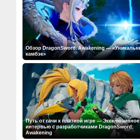
Обзор DragonSword: Awakening — «Уникаль
камбэк»
Путь от гачи к платной игре — Эксклюзивное
интервью с разработчиками DragonSword:
Awakening