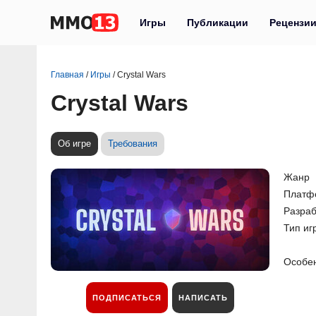
Игры
Публикации
Рецензи
Главная
/
Игры
/
Crystal Wars
Crystal Wars
Об игре
Требования
Жанр
Платф
Разраб
Тип иг
Особе
ПОДПИСАТЬСЯ
НАПИСАТЬ