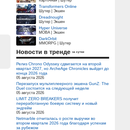
Карточная | Шутер
Transformers Online
Шутер | Экшен
Dreadnought
Шутер | Экшен
Hyper Universe
MOBA | Экшен
DarkOrbit
MMORPG | Шутер
Новости в тренде
за сутки
Релиз Chrono Odyssey сдвигается на второй
квартал 2027, но ArcheAge Chronicles выйдет до
конца 2026 года
05 августа 2026
Перезапуск мультиплеерного экшена GunZ: The
Duel состоится на следующей неделе
05 августа 2026
LIMIT ZERO BREAKERS получит
переработанную боевую систему и новый
эндгейм
05 августа 2026
Netmarble отчиталась о росте выручки во
втором квартале 2026 года благодаря успехам
за рубежом