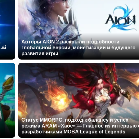
Авторы AION 2 раскрыли подробности
ный
глобальной версии, монетизации и будущего
развития игры
Статус MMORPG, подход к балансу и успех
режима ARAM «Хаос» — Главное из интервью 
разработчиками MOBA League of Legends