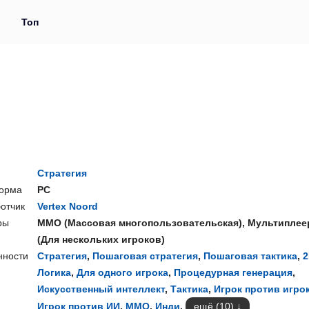
и
Топ
Стратегия
орма
PC
отчик
Vertex Noord
ры
ММО
(
Массовая многопользовательская
),
Мультиплее
(
Для нескольких игроков
)
нности
Стратегия
,
Пошаговая стратегия
,
Пошаговая тактика
,
2
Логика
,
Для одного игрока
,
Процедурная генерация
,
Искусственный интеллект
,
Тактика
,
Игрок против игро
Игрок против ИИ
,
ММО
,
Инди
,
ещё (10)