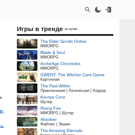
Игры в тренде
за сутки
The Elder Scrolls Online
MMORPG
Blade & Soul
MMORPG
ArcheAge Chronicles
MMORPG
GWENT: The Witcher Card Game
Карточная
The Past Within
Приключения | Логическая | Хоррор
Контра Сити
р
Шутер
Rising Fire
D
,
MMORPG | Шутер
Absolver
Файтинг | Экшен
ка
,
The Amazing Eternals