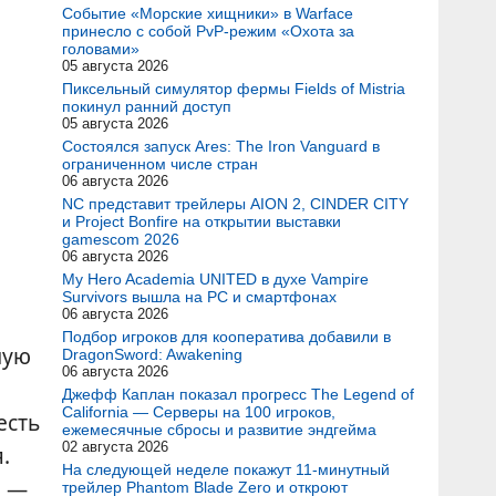
Событие «Морские хищники» в Warface
принесло с собой PvP-режим «Охота за
головами»
05 августа 2026
Пиксельный симулятор фермы Fields of Mistria
покинул ранний доступ
05 августа 2026
Состоялся запуск Ares: The Iron Vanguard в
ограниченном числе стран
06 августа 2026
NC представит трейлеры AION 2, CINDER CITY
и Project Bonfire на открытии выставки
gamescom 2026
06 августа 2026
My Hero Academia UNITED в духе Vampire
Survivors вышла на PC и смартфонах
06 августа 2026
Подбор игроков для кооператива добавили в
ную
DragonSword: Awakening
06 августа 2026
Джефф Каплан показал прогресс The Legend of
California — Серверы на 100 игроков,
есть
ежемесячные сбросы и развитие эндгейма
02 августа 2026
.
На следующей неделе покажут 11-минутный
ы —
трейлер Phantom Blade Zero и откроют