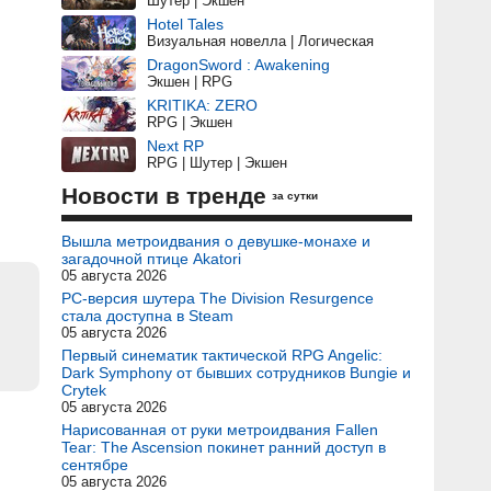
Шутер | Экшен
Hotel Tales
Визуальная новелла | Логическая
DragonSword : Awakening
Экшен | RPG
KRITIKA: ZERO
RPG | Экшен
Next RP
RPG | Шутер | Экшен
Новости в тренде
за сутки
Вышла метроидвания о девушке-монахе и
загадочной птице Akatori
05 августа 2026
PC-версия шутера The Division Resurgence
стала доступна в Steam
05 августа 2026
Первый синематик тактической RPG Angelic:
Dark Symphony от бывших сотрудников Bungie и
Crytek
05 августа 2026
Нарисованная от руки метроидвания Fallen
Tear: The Ascension покинет ранний доступ в
сентябре
05 августа 2026