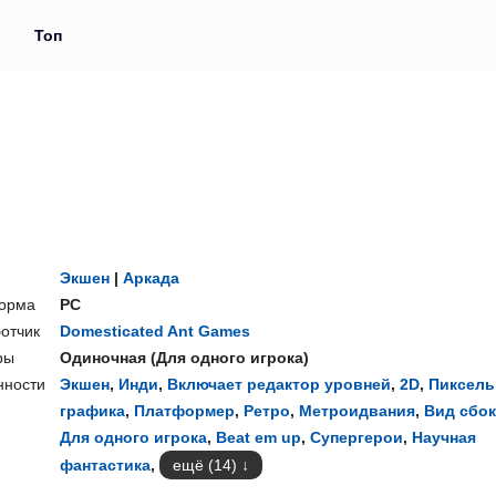
и
Топ
Экшен
|
Аркада
орма
PC
отчик
Domesticated Ant Games
ры
Одиночная
(
Для одного игрока
)
нности
Экшен
,
Инди
,
Включает редактор уровней
,
2D
,
Пиксель
графика
,
Платформер
,
Ретро
,
Метроидвания
,
Вид сбок
Для одного игрока
,
Beat em up
,
Супергерои
,
Научная
фантастика
,
ещё (14)