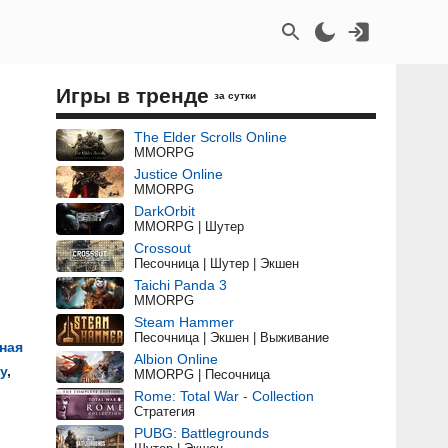
Игры в тренде
за сутки
The Elder Scrolls Online
MMORPG
Justice Online
MMORPG
DarkOrbit
MMORPG | Шутер
Crossout
Песочница | Шутер | Экшен
Taichi Panda 3
MMORPG
Steam Hammer
Песочница | Экшен | Выживание
ная
Albion Online
у
,
MMORPG | Песочница
Rome: Total War - Collection
Стратегия
PUBG: Battlegrounds