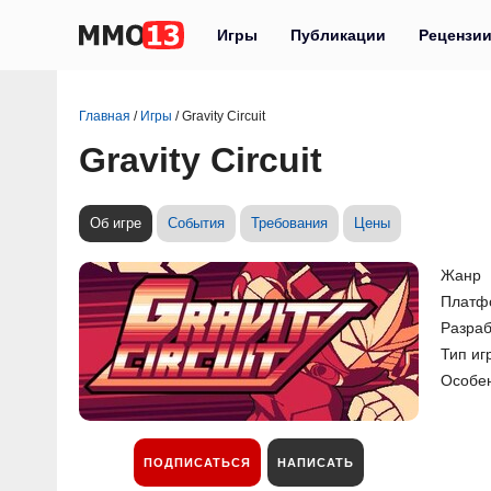
Игры
Публикации
Рецензи
Главная
/
Игры
/
Gravity Circuit
Gravity Circuit
Об игре
События
Требования
Цены
Жанр
Платф
Разраб
Тип иг
Особе
ПОДПИСАТЬСЯ
НАПИСАТЬ