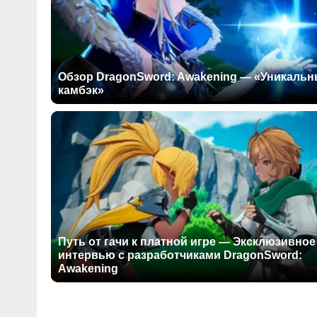
Обзор DragonSword: Awakening — «Уникаль
камбэк»
Путь от гачи к платной игре — Эксклюзивное
интервью с разработчиками DragonSword:
Awakening