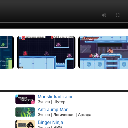
Monstir Iradicator
Экшен | Шутер
Anti-Jump-Man
Экшен | Логическая | Аркада
Binger Ninja
Экшен | RPG