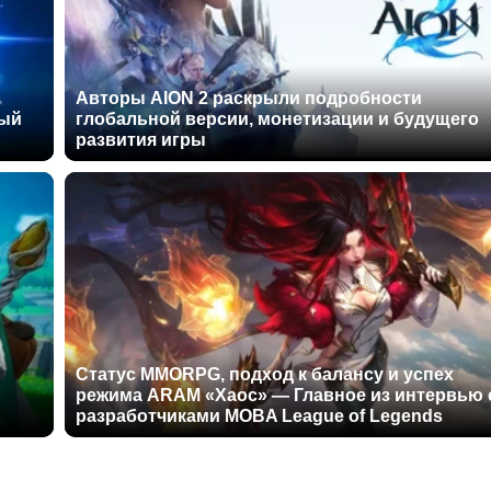
Авторы AION 2 раскрыли подробности
ный
глобальной версии, монетизации и будущего
развития игры
Статус MMORPG, подход к балансу и успех
режима ARAM «Хаос» — Главное из интервью 
разработчиками MOBA League of Legends