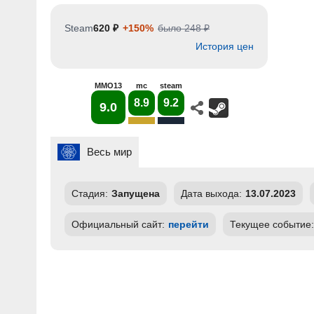
Steam
620 ₽
+150%
было 248 ₽
История цен
MMO13
mc
steam
8.9
9.2
9.0
Весь мир
Стадия:
Запущена
Дата выхода:
13.07.2023
Официальный сайт:
перейти
Текущее событие: