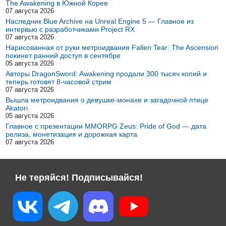
The Awakening в Южной Корее
07 августа 2026
Наследник Blue Archive на Unreal Engine 5 — Главное из
интервью с разработчиками Project RX
07 августа 2026
Нарисованная от руки метроидвания Fallen Tear: The Ascension
покинет ранний доступ в сентябре
05 августа 2026
Авторы DragonSword: Awakening продали 300 тысяч копий и
теперь готовят 8-часовой стрим
07 августа 2026
Вышла метроидвания о девушке-монахе и загадочной птице
Akatori
05 августа 2026
Главное с презентации MMORPG Zeus: Pride of God — дата
релиза, монетизация и дорожная карта
07 августа 2026
Не теряйся! Подписывайся!