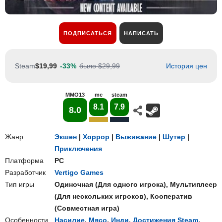
ПОДПИСАТЬСЯ
НАПИСАТЬ
Steam
$19,99
-33%
было $29,99
История цен
MMO13
mc
steam
8.1
7.9
8.0
Жанр
Экшен
|
Хоррор
|
Выживание
|
Шутер
|
Приключения
Платформа
PC
Разработчик
Vertigo Games
Тип игры
Одиночная
(
Для одного игрока
),
Мультиплеер
(
Для нескольких игроков
),
Кооператив
(
Совместная игра
)
Особенности
Насилие
,
Мясо
,
Инди
,
Достижения Steam
,