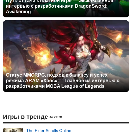
Путь от гачи к платной игре — Эксклюзивное
интервью с разработчиками DragonSword:
Awakening
Статус MMORPG, подход к балансу и успех
режима ARAM «Хаос» — Главное из интервью с
разработчиками MOBA League of Legends
Игры в тренде
за сутки
The Elder Scrolls Online