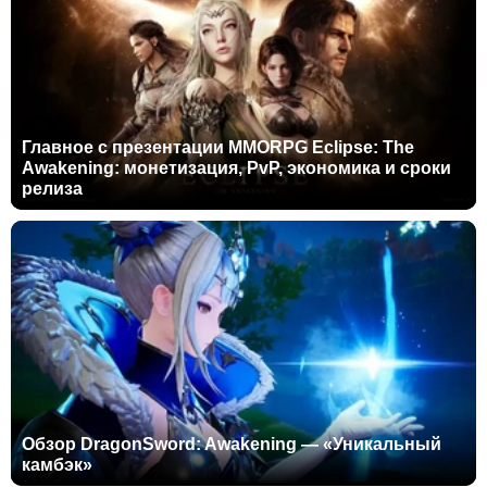
Главное с презентации MMORPG Eclipse: The
Awakening: монетизация, PvP, экономика и сроки
релиза
Обзор DragonSword: Awakening — «Уникальный
камбэк»