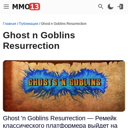
Главная
/
Публикации
/
Ghost n Goblins Resurrection
Ghost n Goblins
Resurrection
Ghost 'n Goblins Resurrection — Ремейк
классического платформера выйдет на