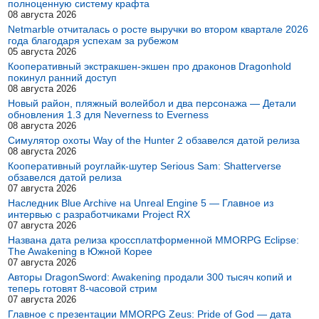
полноценную систему крафта
08 августа 2026
Netmarble отчиталась о росте выручки во втором квартале 2026
года благодаря успехам за рубежом
05 августа 2026
Кооперативный экстракшен-экшен про драконов Dragonhold
покинул ранний доступ
08 августа 2026
Новый район, пляжный волейбол и два персонажа — Детали
обновления 1.3 для Neverness to Everness
08 августа 2026
Симулятор охоты Way of the Hunter 2 обзавелся датой релиза
08 августа 2026
Кооперативный роуглайк-шутер Serious Sam: Shatterverse
обзавелся датой релиза
07 августа 2026
Наследник Blue Archive на Unreal Engine 5 — Главное из
интервью с разработчиками Project RX
07 августа 2026
Названа дата релиза кроссплатформенной MMORPG Eclipse:
The Awakening в Южной Корее
07 августа 2026
Авторы DragonSword: Awakening продали 300 тысяч копий и
теперь готовят 8-часовой стрим
07 августа 2026
Главное с презентации MMORPG Zeus: Pride of God — дата