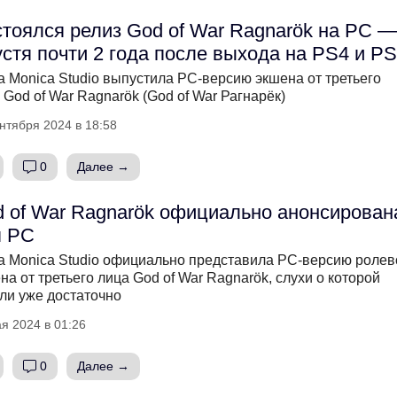
тоялся релиз God of War Ragnarök на PC —
стя почти 2 года после выхода на PS4 и P
a Monica Studio выпустила PC-версию экшена от третьего
 God of War Ragnarök (God of War Рагнарёк)
нтября 2024 в 18:58
0
Далее →
 of War Ragnarök официально анонсирован
я PC
a Monica Studio официально представила PC-версию ролев
на от третьего лица God of War Ragnarök, слухи о которой
ли уже достаточно
я 2024 в 01:26
0
Далее →