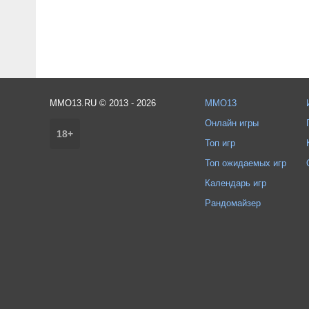
MMO13.RU © 2013 - 2026
MMO13
Онлайн игры
18+
Топ игр
Топ ожидаемых игр
Календарь игр
Рандомайзер