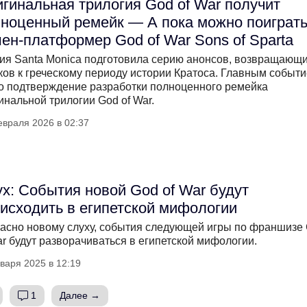
гинальная трилогия God of War получит
ноценный ремейк — А пока можно поиграть
ен-платформер God of War Sons of Sparta
ия Santa Monica подготовила серию анонсов, возвращающ
ков к греческому периоду истории Кратоса. Главным событ
о подтверждение разработки полноценного ремейка
инальной трилогии God of War.
евраля 2026 в 02:37
х: События новой God of War будут
исходить в египетской мифологии
асно новому слуху, события следующей игры по франшизе
ar будут разворачиваться в египетской мифологии.
варя 2025 в 12:19
1
Далее →