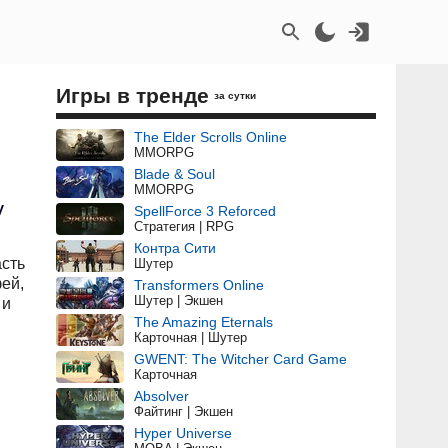
Игры в тренде
за сутки
The Elder Scrolls Online
MMORPG
Blade & Soul
MMORPG
у
SpellForce 3 Reforced
Стратегия | RPG
Контра Сити
асть
Шутер
ей,
Transformers Online
Шутер | Экшен
 и
The Amazing Eternals
Карточная | Шутер
GWENT: The Witcher Card Game
Карточная
Absolver
Файтинг | Экшен
Hyper Universe