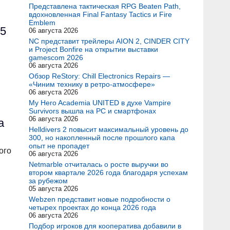
Представлена тактическая RPG Beaten Path,
вдохновленная Final Fantasy Tactics и Fire
Emblem
S5
06 августа 2026
NC представит трейлеры AION 2, CINDER CITY
и Project Bonfire на открытии выставки
gamescom 2026
06 августа 2026
Обзор ReStory: Chill Electronics Repairs —
«Чиним технику в ретро-атмосфере»
06 августа 2026
My Hero Academia UNITED в духе Vampire
Survivors вышла на PC и смартфонах
06 августа 2026
а
Helldivers 2 повысит максимальный уровень до
300, но накопленный после прошлого капа
опыт не пропадет
ого
06 августа 2026
Netmarble отчиталась о росте выручки во
втором квартале 2026 года благодаря успехам
за рубежом
05 августа 2026
Webzen представит новые подробности о
четырех проектах до конца 2026 года
06 августа 2026
Подбор игроков для кооператива добавили в