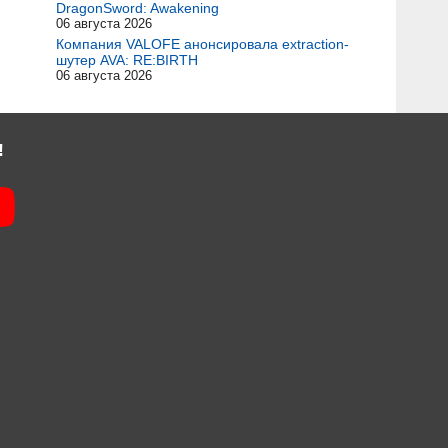
DragonSword: Awakening
06 августа 2026
Компания VALOFE анонсировала extraction-
шутер AVA: RE:BIRTH
06 августа 2026
!