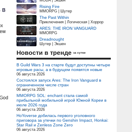
MOBA | Экшен
Rising Fire
 в
MMORPG | Шутер
The Past Within
Приключения | Логическая | Хоррор
их
ARES: THE IRON VANGUARD
ием
MMORPG
Dreadnought
Шутер | Экшен
Новости в тренде
за сутки
В Guild Wars 3 на старте будут доступны четыре
игровые расы, а в будущем появятся новые
06 августа 2026
Состоялся запуск Ares: The Iron Vanguard в
ограниченном числе стран
06 августа 2026
MMORPG SOL: enchant стала самой
 God
прибыльной мобильной игрой Южной Кореи в
июле 2026 года
06 августа 2026
HoYoverse добилась первого уголовного
приговора за утечки по Genshin Impact, Honkai:
Star Rail и Zenless Zone Zero
06 августа 2026