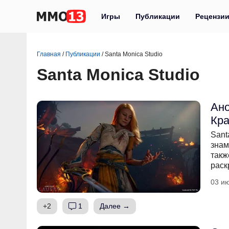
Игры
Публикации
Рецензи
Главная
/
Публикации
/
Santa Monica Studio
Santa Monica Studio
Ано
Кра
Sant
знам
такж
раск
03 ию
+2
1
Далее →