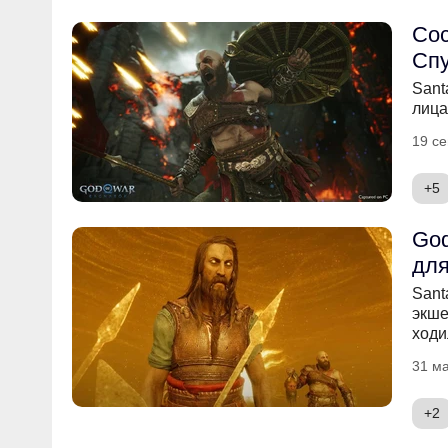
Сос
Спу
Sant
лица
19 се
+5
God
дл
Sant
экше
ходи
31 ма
+2