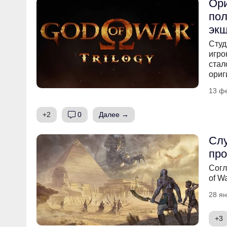
Ори
пол
экш
Студ
игро
стал
ориг
13 ф
+2
0
Далее →
Слу
про
Согл
of W
28 ян
+3