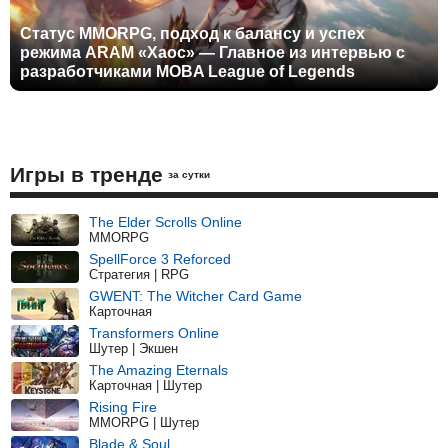
Статус MMORPG, подход к балансу и успех
режима ARAM «Хаос» — Главное из интервью с
разработчиками MOBA League of Legends
Игры в тренде
за сутки
The Elder Scrolls Online
MMORPG
SpellForce 3 Reforced
Стратегия | RPG
GWENT: The Witcher Card Game
Карточная
Transformers Online
Шутер | Экшен
The Amazing Eternals
Карточная | Шутер
Rising Fire
MMORPG | Шутер
Blade & Soul