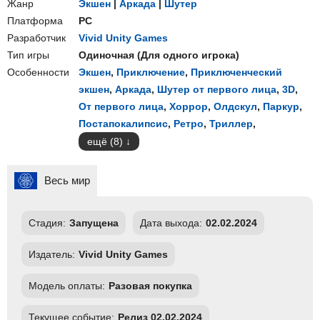
Жанр
Экшен
|
Аркада
|
Шутер
Платформа
PC
Разработчик
Vivid Unity Games
Тип игры
Одиночная
(
Для одного игрока
)
Особенности
Экшен
,
Приключение
,
Приключенческий
экшен
,
Аркада
,
Шутер от первого лица
,
3D
,
От первого лица
,
Хоррор
,
Олдскул
,
Паркур
,
Постапокалипсис
,
Ретро
,
Триллер
,
ещё (8)
Весь мир
Стадия:
Запущена
Дата выхода:
02.02.2024
Издатель:
Vivid Unity Games
Модель оплаты:
Разовая покупка
Текущее событие:
Релиз 02.02.2024