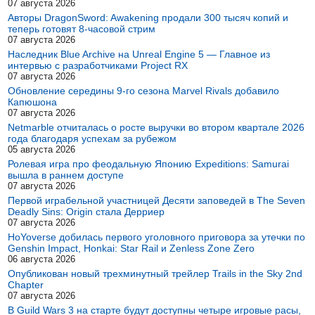
07 августа 2026
Авторы DragonSword: Awakening продали 300 тысяч копий и
теперь готовят 8-часовой стрим
07 августа 2026
Наследник Blue Archive на Unreal Engine 5 — Главное из
интервью с разработчиками Project RX
07 августа 2026
Обновление середины 9-го сезона Marvel Rivals добавило
Капюшона
07 августа 2026
Netmarble отчиталась о росте выручки во втором квартале 2026
года благодаря успехам за рубежом
05 августа 2026
Ролевая игра про феодальную Японию Expeditions: Samurai
вышла в раннем доступе
07 августа 2026
Первой играбельной участницей Десяти заповедей в The Seven
Deadly Sins: Origin стала Дерриер
07 августа 2026
HoYoverse добилась первого уголовного приговора за утечки по
Genshin Impact, Honkai: Star Rail и Zenless Zone Zero
06 августа 2026
Опубликован новый трехминутный трейлер Trails in the Sky 2nd
Chapter
07 августа 2026
В Guild Wars 3 на старте будут доступны четыре игровые расы,