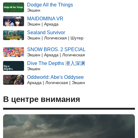
Dodge All the Things
Экшен
MAIDOMINA VR
Экшен | Аркада
Sealand Survivor
Экшен | Логическая | Шутер
SNOW BROS. 2 SPECIAL
Экшен | Аркада | Логическая
Dive The Depths 潜入深渊
Экшен
Oddworld: Abe's Oddysee
Аркада | Логическая | Экшен
В центре внимания