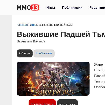
Игры
Публикации
Рецензи
Главная
/
Игры
/
Выжившие Падшей Тьмы
Выжившие Падшей Ть
Выжившие Ваньяра
Об игре
Требования
Жанр
Платф
Разраб
Тип иг
Особе
ПОДПИСАТЬСЯ
НАПИСАТЬ