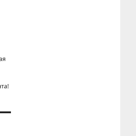
е
ая
та!