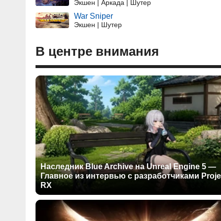
Экшен | Аркада | Шутер
War Sniper
Экшен | Шутер
В центре внимания
Наследник Blue Archive на Unreal Engine 5 —
Главное из интервью с разработчиками Proje
RX