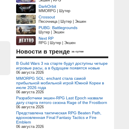
Экшен | RPG
DarkOrbit
MMORPG | Шутер
Crossout
Песочница | Шутер | Экшен
PUBG: Battlegrounds
Шутер | Экшен
Next RP
RPG | Шутер | Экшен
Новости в тренде
за сутки
В Guild Wars 3 на старте будут доступны четыре
игровые расы, а в будущем появятся новые
06 августа 2026
MMORPG SOL: enchant стала самой
прибыльной мобильной игрой Южной Кореи в
июле 2026 года
06 августа 2026
Разработчики экшен-RPG Last Epoch назвали
дату старта пятого сезона Rage of the Frostborn
06 августа 2026
Представлена тактическая RPG Beaten Path,
вдохновленная Final Fantasy Tactics и Fire
Emblem
06 августа 2026