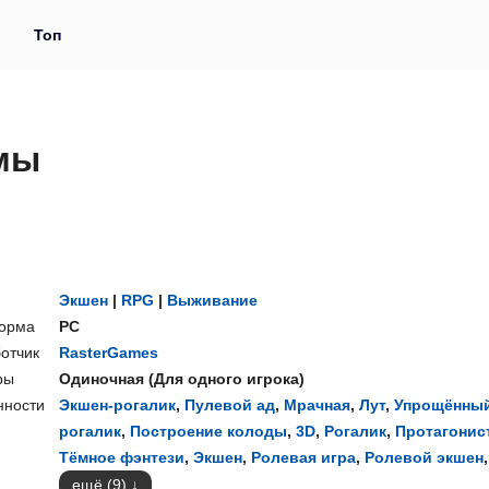
и
Топ
мы
Экшен
|
RPG
|
Выживание
орма
PC
отчик
RasterGames
ры
Одиночная
(
Для одного игрока
)
нности
Экшен-рогалик
,
Пулевой ад
,
Мрачная
,
Лут
,
Упрощённы
рогалик
,
Построение колоды
,
3D
,
Рогалик
,
Протагонис
Тёмное фэнтези
,
Экшен
,
Ролевая игра
,
Ролевой экшен
,
ещё (9)