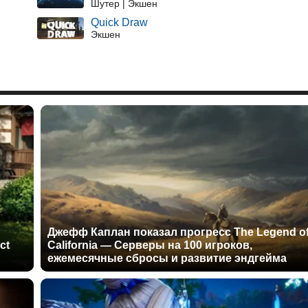
Шутер | Экшен
Quick Draw
Экшен
Джефф Каплан показал прогресс The Legend o
ct
California — Серверы на 100 игроков,
ежемесячные сбросы и развитие эндгейма