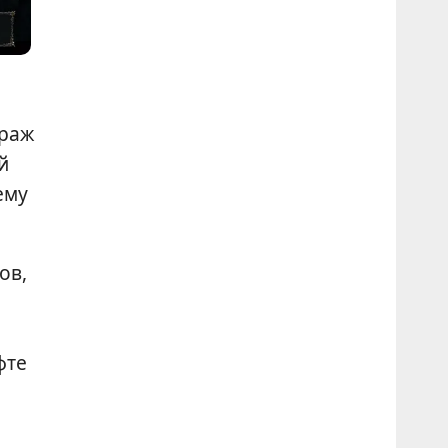
траж
й
ему
ов,
фте