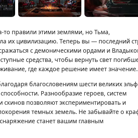
-то правили этими землями, но Тьма,
гла их цивилизацию. Теперь вы — последний с
сражаться с демоническими ордами и Владыко
оступные средства, чтобы вернуть свет погибш
ыживание, где каждое решение имеет значение.
благодаря благословениям шести великих эльф
способности. Разнообразие героев, систем
и скинов позволяют экспериментировать и
окорения темных земель. Не забывайте о кра
 снаряжение станет вашим главным