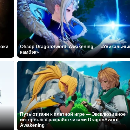
роки
Обзор DragonSword: Awakening — «Уникальны
камбэк»
Путь от гачи к платной игре — Эксклюзивное
о
интервью с разработчиками DragonSword:
Awakening