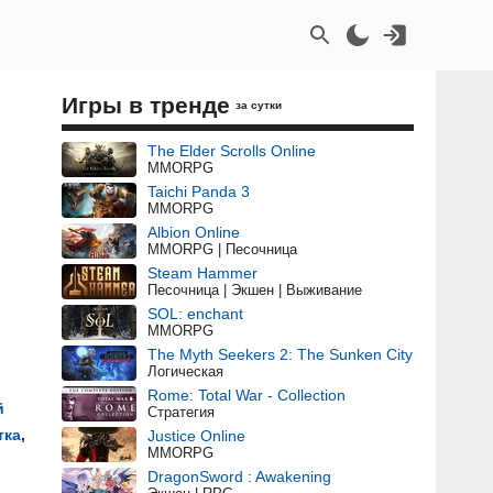
Игры в тренде
за сутки
The Elder Scrolls Online
MMORPG
Taichi Panda 3
MMORPG
Albion Online
MMORPG | Песочница
Steam Hammer
Песочница | Экшен | Выживание
SOL: enchant
MMORPG
The Myth Seekers 2: The Sunken City
Логическая
Rome: Total War - Collection
й
Стратегия
тка
,
Justice Online
MMORPG
DragonSword : Awakening