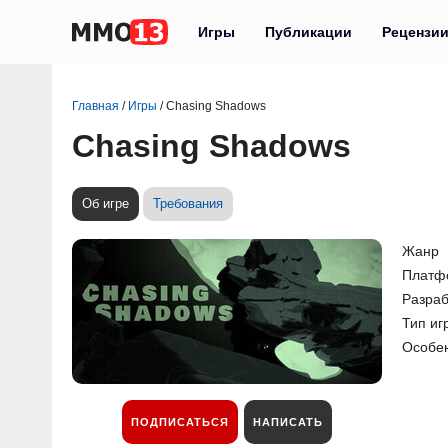
Игры
Публикации
Рецензи
Главная
/
Игры
/
Chasing Shadows
Chasing Shadows
Об игре
Требования
Жанр
Платф
Разраб
Тип иг
Особе
ПОДПИСАТЬСЯ
НАПИСАТЬ