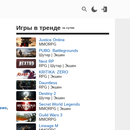
Игры в тренде
за сутки
Justice Online
MMORPG
PUBG: Battlegrounds
Шутер | Экшен
Next RP
RPG | Шутер | Экшен
KRITIKA: ZERO
RPG | Экшен
Dauntless
RPG | Экшен
Destiny 2
Шутер | Экшен
Secret World Legends
сис
,
MMORPG | Экшен
Guild Wars 3
MMORPG
Lineage M