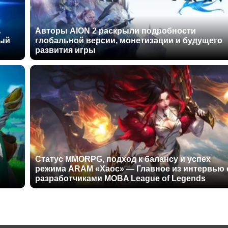
Авторы AION 2 раскрыли подробности
ный
глобальной версии, монетизации и будущего
развития игры
Статус MMORPG, подход к балансу и успех
режима ARAM «Хаос» — Главное из интервью 
разработчиками MOBA League of Legends