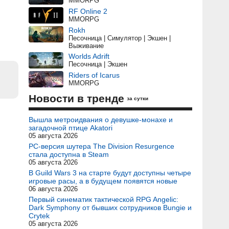
MMORPG
RF Online 2
MMORPG
Rokh
Песочница | Симулятор | Экшен |
Выживание
Worlds Adrift
Песочница | Экшен
Riders of Icarus
MMORPG
Новости в тренде
за сутки
Вышла метроидвания о девушке-монахе и
загадочной птице Akatori
05 августа 2026
PC-версия шутера The Division Resurgence
стала доступна в Steam
05 августа 2026
В Guild Wars 3 на старте будут доступны четыре
игровые расы, а в будущем появятся новые
06 августа 2026
Первый синематик тактической RPG Angelic:
Dark Symphony от бывших сотрудников Bungie и
Crytek
05 августа 2026