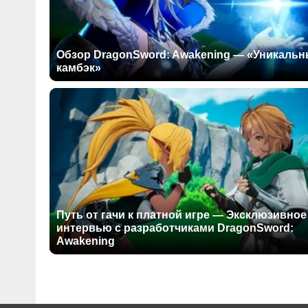
Обзор DragonSword: Awakening — «Уникаль
камбэк»
Путь от гачи к платной игре — Эксклюзивное
интервью с разработчиками DragonSword:
Awakening