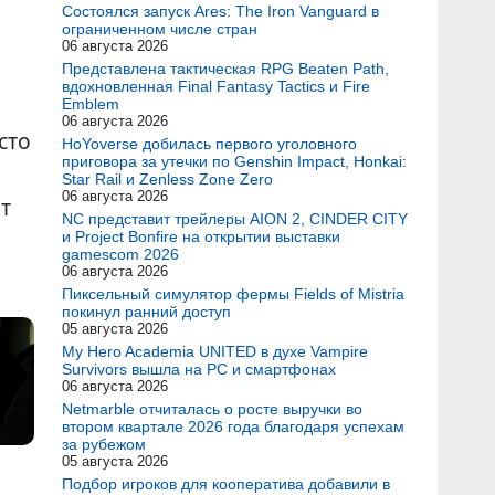
Состоялся запуск Ares: The Iron Vanguard в
ограниченном числе стран
06 августа 2026
Представлена тактическая RPG Beaten Path,
вдохновленная Final Fantasy Tactics и Fire
Emblem
06 августа 2026
сто
HoYoverse добилась первого уголовного
приговора за утечки по Genshin Impact, Honkai:
Star Rail и Zenless Zone Zero
06 августа 2026
ет
NC представит трейлеры AION 2, CINDER CITY
и Project Bonfire на открытии выставки
gamescom 2026
06 августа 2026
Пиксельный симулятор фермы Fields of Mistria
покинул ранний доступ
05 августа 2026
My Hero Academia UNITED в духе Vampire
Survivors вышла на PC и смартфонах
06 августа 2026
Netmarble отчиталась о росте выручки во
втором квартале 2026 года благодаря успехам
за рубежом
05 августа 2026
Подбор игроков для кооператива добавили в