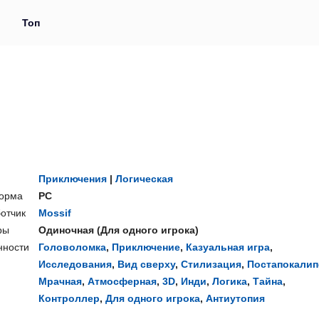
и
Топ
Приключения
|
Логическая
орма
PC
отчик
Mossif
ры
Одиночная
(
Для одного игрока
)
нности
Головоломка
,
Приключение
,
Казуальная игра
,
Исследования
,
Вид сверху
,
Стилизация
,
Постапокалип
Мрачная
,
Атмосферная
,
3D
,
Инди
,
Логика
,
Тайна
,
Контроллер
,
Для одного игрока
,
Антиутопия