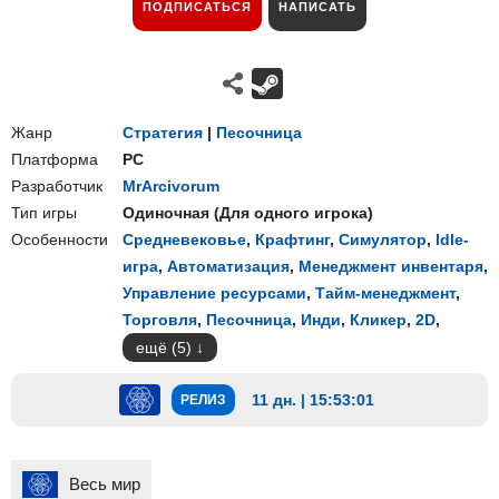
ПОДПИСАТЬСЯ
НАПИСАТЬ
Жанр
Стратегия
|
Песочница
Платформа
PC
Разработчик
MrArcivorum
Тип игры
Одиночная
(
Для одного игрока
)
Особенности
Средневековье
,
Крафтинг
,
Симулятор
,
Idle-
игра
,
Автоматизация
,
Менеджмент инвентаря
,
Управление ресурсами
,
Тайм-менеджмент
,
Торговля
,
Песочница
,
Инди
,
Кликер
,
2D
,
ещё (5)
11 дн. | 15:53:00
РЕЛИЗ
Весь мир