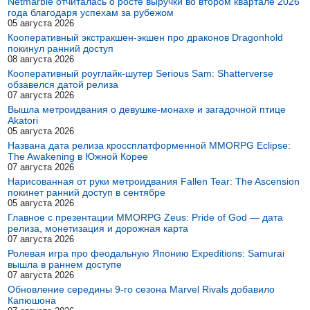
Netmarble отчиталась о росте выручки во втором квартале 2026
года благодаря успехам за рубежом
05 августа 2026
Кооперативный экстракшен-экшен про драконов Dragonhold
покинул ранний доступ
08 августа 2026
Кооперативный роуглайк-шутер Serious Sam: Shatterverse
обзавелся датой релиза
07 августа 2026
Вышла метроидвания о девушке-монахе и загадочной птице
Akatori
05 августа 2026
Названа дата релиза кроссплатформенной MMORPG Eclipse:
The Awakening в Южной Корее
07 августа 2026
Нарисованная от руки метроидвания Fallen Tear: The Ascension
покинет ранний доступ в сентябре
05 августа 2026
Главное с презентации MMORPG Zeus: Pride of God — дата
релиза, монетизация и дорожная карта
07 августа 2026
Ролевая игра про феодальную Японию Expeditions: Samurai
вышла в раннем доступе
07 августа 2026
Обновление середины 9-го сезона Marvel Rivals добавило
Капюшона