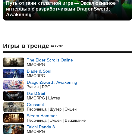
Путь от гачи к платной игре — Эксклюзивное
интервью с разработчиками DragonSword:
Awakening
Игры в тренде
за сутки
The Elder Scrolls Online
MMORPG
Blade & Soul
MMORPG
DragonSword : Awakening
Экшен | RPG
DarkOrbit
MMORPG | Шутер
Crossout
Песочница | Шутер | Экшен
Steam Hammer
Песочница | Экшен | Выживание
Taichi Panda 3
MMORPG