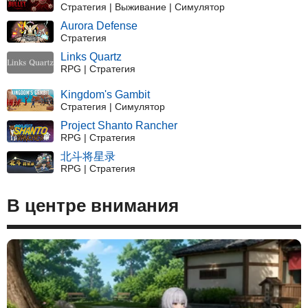
Стратегия | Выживание | Симулятор
Aurora Defense
Стратегия
Links Quartz
RPG | Стратегия
Kingdom's Gambit
Стратегия | Симулятор
Project Shanto Rancher
RPG | Стратегия
北斗将星录
RPG | Стратегия
В центре внимания