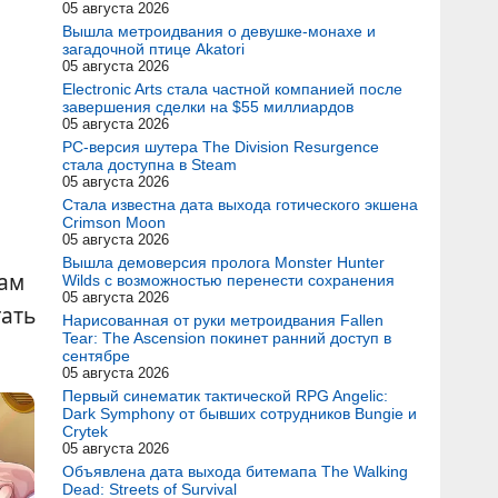
05 августа 2026
Вышла метроидвания о девушке-монахе и
загадочной птице Akatori
05 августа 2026
Electronic Arts стала частной компанией после
завершения сделки на $55 миллиардов
05 августа 2026
PC-версия шутера The Division Resurgence
стала доступна в Steam
05 августа 2026
Стала известна дата выхода готического экшена
Crimson Moon
05 августа 2026
Вышла демоверсия пролога Monster Hunter
вам
Wilds с возможностью перенести сохранения
05 августа 2026
ать
Нарисованная от руки метроидвания Fallen
Tear: The Ascension покинет ранний доступ в
сентябре
05 августа 2026
Первый синематик тактической RPG Angelic:
Dark Symphony от бывших сотрудников Bungie и
Crytek
05 августа 2026
Объявлена дата выхода битемапа The Walking
Dead: Streets of Survival