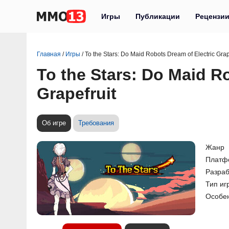
Игры
Публикации
Рецензи
Главная
/
Игры
/
To the Stars: Do Maid Robots Dream of Electric Grap
To the Stars: Do Maid R
Grapefruit
Об игре
Требования
Жанр
Платф
Разраб
Тип иг
Особе