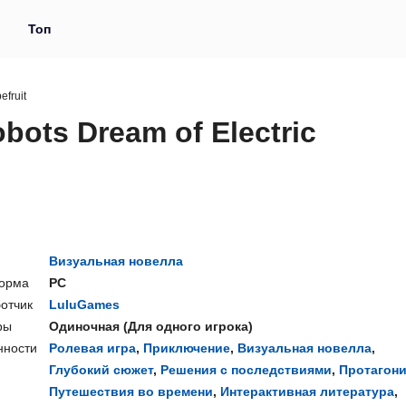
и
Топ
efruit
obots Dream of Electric
Визуальная новелла
орма
PC
отчик
LuluGames
ры
Одиночная
(
Для одного игрока
)
нности
Ролевая игра
,
Приключение
,
Визуальная новелла
,
Глубокий сюжет
,
Решения с последствиями
,
Протагони
Путешествия во времени
,
Интерактивная литература
,