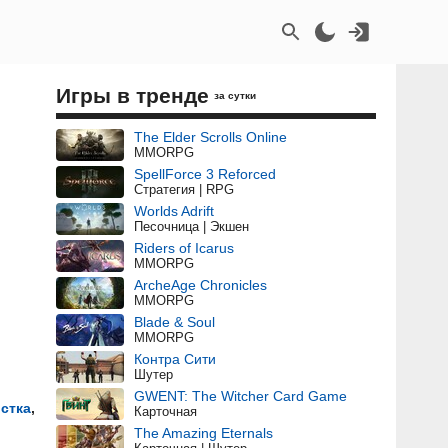
Игры в тренде
за сутки
The Elder Scrolls Online
MMORPG
SpellForce 3 Reforced
Стратегия | RPG
Worlds Adrift
Песочница | Экшен
Riders of Icarus
MMORPG
ArcheAge Chronicles
MMORPG
Blade & Soul
MMORPG
Контра Сити
Шутер
GWENT: The Witcher Card Game
стка
,
Карточная
The Amazing Eternals