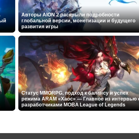
Авторы AION 2 раскрыли подробности
ный
глобальной версии, монетизации и будущего
развития игры
Статус MMORPG, подход к балансу и успех
режима ARAM «Хаос» — Главное из интервью 
разработчиками MOBA League of Legends