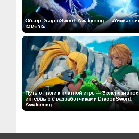
Обзор DragonSword: Awakening — «Уникаль
камбэк»
Путь от гачи к платной игре — Эксклюзивное
интервью с разработчиками DragonSword:
Awakening