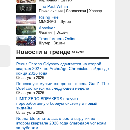
Карточная | Шутер
The Past Within
Приключения | Логическая | Хоррор
Rising Fire
MMORPG | Шутер
Absolver
Файтинг | Экшен
Transformers Online
Шутер | Экшен
Новости в тренде
за сутки
Релиз Chrono Odyssey сдвигается на второй
квартал 2027, но ArcheAge Chronicles выйдет до
конца 2026 года
05 августа 2026
Перезапуск мультиплеерного экшена GunZ: The
Duel состоится на следующей неделе
05 августа 2026
LIMIT ZERO BREAKERS получит
переработанную боевую систему и новый
эндгейм
05 августа 2026
Netmarble отчиталась о росте выручки во
втором квартале 2026 года благодаря успехам
за рубежом