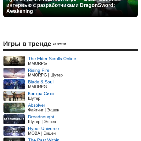
интервью с разработчиками DragonSword:
Awakening
Игры в тренде
за сутки
The Elder Scrolls Online
MMORPG
Rising Fire
MMORPG | Шутер
Blade & Soul
MMORPG
Контра Сити
Шутер
Absolver
Файтинг | Экшен
Dreadnought
Шутер | Экшен
Hyper Universe
MOBA | Экшен
The Past Within