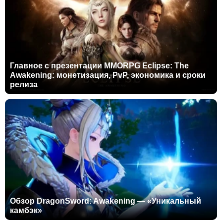
Главное с презентации MMORPG Eclipse: The
Awakening: монетизация, PvP, экономика и сроки
релиза
Обзор DragonSword: Awakening — «Уникальный
камбэк»