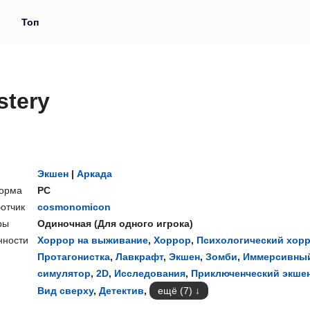
и
Топ
stery
Экшен
|
Аркада
орма
PC
отчик
cosmonomicon
ры
Одиночная
(
Для одного игрока
)
нности
Хоррор на выживание
,
Хоррор
,
Психологический хор
Протагонистка
,
Лавкрафт
,
Экшен
,
Зомби
,
Иммерсивны
симулятор
,
2D
,
Исследования
,
Приключенческий экше
Вид сверху
,
Детектив
,
ещё (7)