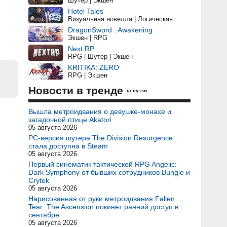
Шутер | Экшен
Hotel Tales
Визуальная новелла | Логическая
DragonSword : Awakening
Экшен | RPG
Next RP
RPG | Шутер | Экшен
KRITIKA: ZERO
RPG | Экшен
Новости в тренде
за сутки
Вышла метроидвания о девушке-монахе и
загадочной птице Akatori
05 августа 2026
PC-версия шутера The Division Resurgence
стала доступна в Steam
05 августа 2026
Первый синематик тактической RPG Angelic:
Dark Symphony от бывших сотрудников Bungie и
Crytek
05 августа 2026
Нарисованная от руки метроидвания Fallen
Tear: The Ascension покинет ранний доступ в
сентябре
05 августа 2026