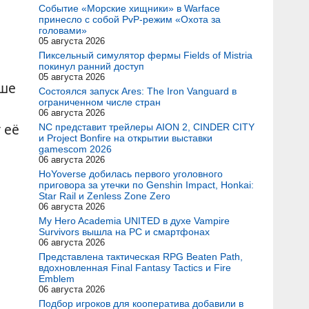
Событие «Морские хищники» в Warface
принесло с собой PvP-режим «Охота за
головами»
05 августа 2026
Пиксельный симулятор фермы Fields of Mistria
покинул ранний доступ
05 августа 2026
рше
Состоялся запуск Ares: The Iron Vanguard в
ограниченном числе стран
06 августа 2026
 её
NC представит трейлеры AION 2, CINDER CITY
и Project Bonfire на открытии выставки
gamescom 2026
06 августа 2026
HoYoverse добилась первого уголовного
приговора за утечки по Genshin Impact, Honkai:
Star Rail и Zenless Zone Zero
06 августа 2026
My Hero Academia UNITED в духе Vampire
Survivors вышла на PC и смартфонах
06 августа 2026
Представлена тактическая RPG Beaten Path,
вдохновленная Final Fantasy Tactics и Fire
Emblem
06 августа 2026
Подбор игроков для кооператива добавили в