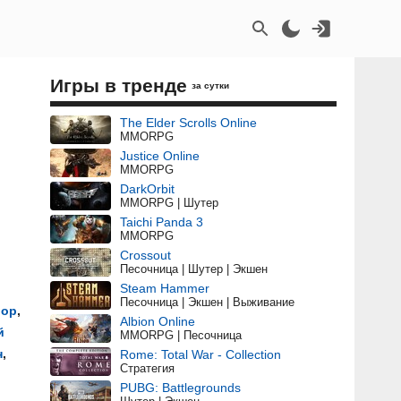
Игры в тренде
за сутки
The Elder Scrolls Online
MMORPG
Justice Online
MMORPG
DarkOrbit
MMORPG | Шутер
Taichi Panda 3
MMORPG
Crossout
Песочница | Шутер | Экшен
Steam Hammer
Песочница | Экшен | Выживание
рор
,
Albion Online
й
MMORPG | Песочница
н
,
Rome: Total War - Collection
Стратегия
PUBG: Battlegrounds