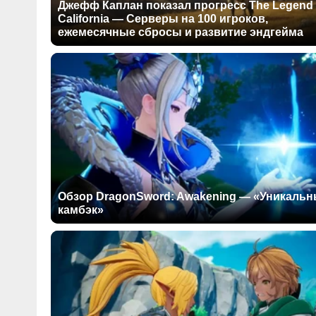
Джефф Каплан показал прогресс The Legend 
California — Серверы на 100 игроков,
ежемесячные сбросы и развитие эндгейма
Обзор DragonSword: Awakening — «Уникаль
камбэк»