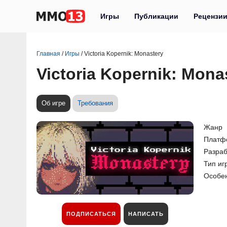
Игры
Публикации
Рецензи
Главная
/
Игры
/
Victoria Kopernik: Monastery
Victoria Kopernik: Mona
Об игре
Требования
Жанр
Платф
Разраб
Тип иг
Особе
ПОДПИСАТЬСЯ
НАПИСАТЬ