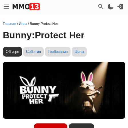
Главная
/
Игры
/
Bunny:Protect Her
Bunny:Protect Her
Об игре
События
Требования
Цены