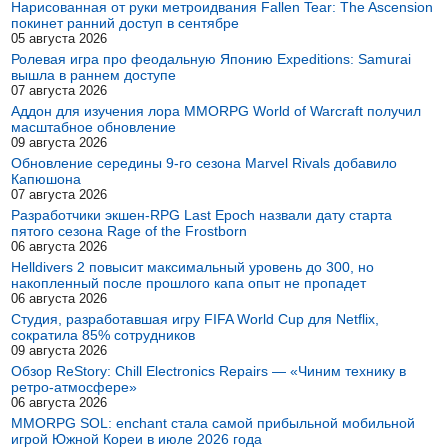
Нарисованная от руки метроидвания Fallen Tear: The Ascension
покинет ранний доступ в сентябре
05 августа 2026
Ролевая игра про феодальную Японию Expeditions: Samurai
вышла в раннем доступе
07 августа 2026
Аддон для изучения лора MMORPG World of Warcraft получил
масштабное обновление
09 августа 2026
Обновление середины 9-го сезона Marvel Rivals добавило
Капюшона
07 августа 2026
Разработчики экшен-RPG Last Epoch назвали дату старта
пятого сезона Rage of the Frostborn
06 августа 2026
Helldivers 2 повысит максимальный уровень до 300, но
накопленный после прошлого капа опыт не пропадет
06 августа 2026
Студия, разработавшая игру FIFA World Cup для Netflix,
сократила 85% сотрудников
09 августа 2026
Обзор ReStory: Chill Electronics Repairs — «Чиним технику в
ретро-атмосфере»
06 августа 2026
MMORPG SOL: enchant стала самой прибыльной мобильной
игрой Южной Кореи в июле 2026 года