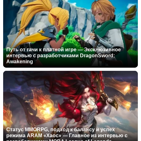
Путь от гачи к платной игре — Эксклюзивное
интервью с разработчиками DragonSword:
Awakening
Статус MMORPG, подход к балансу и успех
режима ARAM «Хаос» — Главное из интервью с