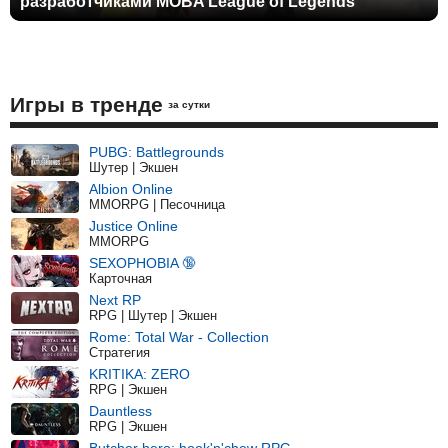
разработчиками MOBA League of Legends
Игры в тренде
за сутки
PUBG: Battlegrounds
Шутер | Экшен
Albion Online
MMORPG | Песочница
Justice Online
MMORPG
SEXOPHOBIA 🔞
Карточная
Next RP
RPG | Шутер | Экшен
Rome: Total War - Collection
Стратегия
KRITIKA: ZERO
RPG | Экшен
Dauntless
RPG | Экшен