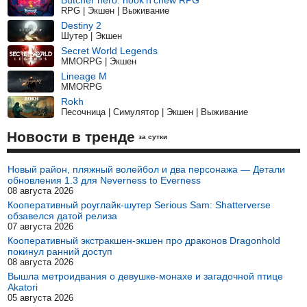
Butcher hero: hook'n'chew RPG
RPG | Экшен | Выживание
Destiny 2
Шутер | Экшен
Secret World Legends
MMORPG | Экшен
Lineage M
MMORPG
Rokh
Песочница | Симулятор | Экшен | Выживание
Новости в тренде
за сутки
Новый район, пляжный волейбол и два персонажа — Детали
обновления 1.3 для Neverness to Everness
08 августа 2026
Кооперативный роуглайк-шутер Serious Sam: Shatterverse
обзавелся датой релиза
07 августа 2026
Кооперативный экстракшен-экшен про драконов Dragonhold
покинул ранний доступ
08 августа 2026
Вышла метроидвания о девушке-монахе и загадочной птице
Akatori
05 августа 2026