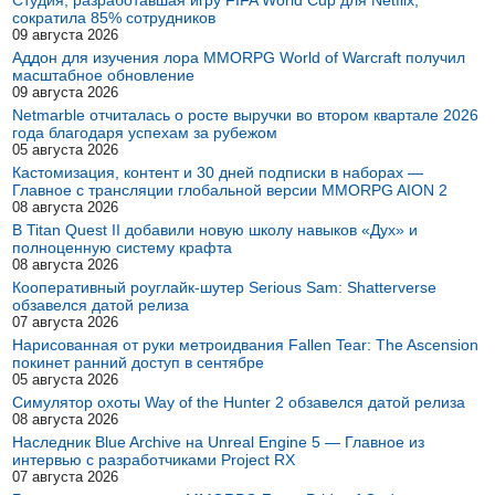
Студия, разработавшая игру FIFA World Cup для Netflix,
сократила 85% сотрудников
09 августа 2026
Аддон для изучения лора MMORPG World of Warcraft получил
масштабное обновление
09 августа 2026
Netmarble отчиталась о росте выручки во втором квартале 2026
года благодаря успехам за рубежом
05 августа 2026
Кастомизация, контент и 30 дней подписки в наборах —
Главное с трансляции глобальной версии MMORPG AION 2
08 августа 2026
В Titan Quest II добавили новую школу навыков «Дух» и
полноценную систему крафта
08 августа 2026
Кооперативный роуглайк-шутер Serious Sam: Shatterverse
обзавелся датой релиза
07 августа 2026
Нарисованная от руки метроидвания Fallen Tear: The Ascension
покинет ранний доступ в сентябре
05 августа 2026
Симулятор охоты Way of the Hunter 2 обзавелся датой релиза
08 августа 2026
Наследник Blue Archive на Unreal Engine 5 — Главное из
интервью с разработчиками Project RX
07 августа 2026