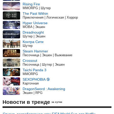
Rising Fire
MMORPG | Шутер
The Past Within
Приключения | Логическая | Хоррор
Hyper Universe
MOBA | Экшен
Dreadnought
Шутер | Экшен
Контра Сити
Шутер
Steam Hammer
Песочница | Экшен | Выживание
Crossout
Песочница | Шутер | Экшен
Taichi Panda 3
MMORPG
SEXOPHOBIA 🔞
Карточная
DragonSword : Awakening
Экшен | RPG
Новости в тренде
за сутки