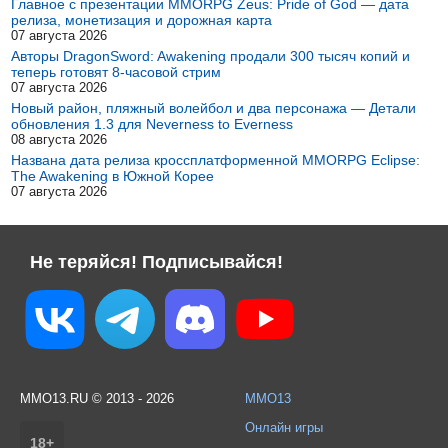
Главное с презентации MMORPG Zeus: Pride of God — дата
релиза, монетизация и дорожная карта
07 августа 2026
Авторы DragonSword: Awakening продали 300 тысяч копий и
теперь готовят 8-часовой стрим
07 августа 2026
Новый район, пляжный волейбол и два персонажа — Детали
обновления 1.3 для Neverness to Everness
08 августа 2026
Названа дата релиза кроссплатформенной MMORPG Eclipse:
The Awakening в Южной Корее
07 августа 2026
Не теряйся! Подписывайся!
MMO13.RU © 2013 - 2026
MMO13
Онлайн игры
18+