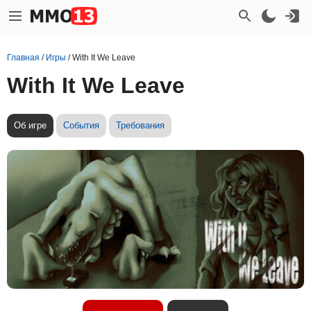
Главная
/
Игры
/
With It We Leave
With It We Leave
Об игре
События
Требования