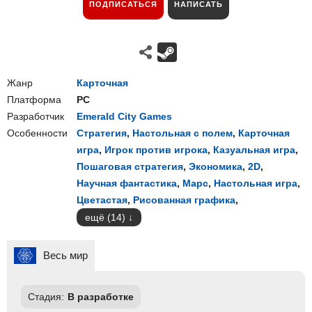
ПОДПИСАТЬСЯ
НАПИСАТЬ
Жанр
Карточная
Платформа
PC
Разработчик
Emerald City Games
Особенности
Стратегия
,
Настольная с полем
,
Карточная
игра
,
Игрок против игрока
,
Казуальная игра
,
Пошаговая стратегия
,
Экономика
,
2D
,
Научная фантастика
,
Марс
,
Настольная игра
,
Цветастая
,
Рисованная графика
,
ещё (14)
Весь мир
Стадия:
В разработке