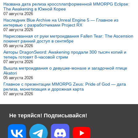
Названа дата релиза кроссплатформенной MMORPG Eclipse:
The Awakening в Южной Корее
07 августа 2026
Наследник Blue Archive на Unreal Engine 5 — Главное из
интервью с разработчиками Project RX
07 августа 2026
Нарисованная от руки метроидвания Fallen Tear: The Ascension
покинет ранний доступ в сентябре
05 августа 2026
Авторы DragonSword: Awakening продали 300 тысяч копий и
теперь готовят 8-часовой стрим
07 августа 2026
Вышла метроидвания о девушке-монахе и загадочной птице
Akatori
05 августа 2026
Главное с презентации MMORPG Zeus: Pride of God — дата
релиза, монетизация и дорожная карта
07 августа 2026
Не теряйся! Подписывайся!