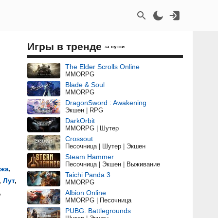
Игры в тренде
за сутки
The Elder Scrolls Online
MMORPG
Blade & Soul
MMORPG
DragonSword : Awakening
Экшен | RPG
DarkOrbit
MMORPG | Шутер
Crossout
Песочница | Шутер | Экшен
Steam Hammer
Песочница | Экшен | Выживание
ажа
,
Taichi Panda 3
,
Лут
,
MMORPG
,
Albion Online
MMORPG | Песочница
PUBG: Battlegrounds