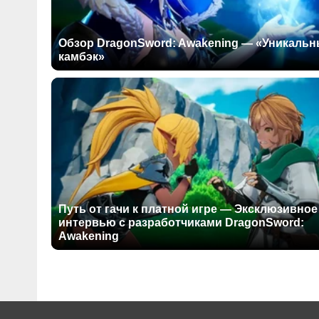
Обзор DragonSword: Awakening — «Уникаль
камбэк»
Путь от гачи к платной игре — Эксклюзивное
интервью с разработчиками DragonSword:
Awakening