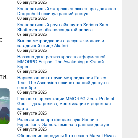
05 августа 2026
Кооперативный экстракшен-экшен про драконов
Dragonhold покинул ранний доступ
08 августа 2026
Кооперативный роуглайк-шутер Serious Sam:
Shatterverse обзавелся датой релиза
07 августа 2026
с
Вышла метроидвания о девушке-монахе и
загадочной птице Akatori
05 августа 2026
Названа дата релиза кроссплатформенной
MMORPG Eclipse: The Awakening в Южной
Корее
07 августа 2026
ти.
Нарисованная от руки метроидвания Fallen
Tear: The Ascension покинет ранний доступ в
сентябре
05 августа 2026
Главное с презентации MMORPG Zeus: Pride of
God — дата релиза, монетизация и дорожная
карта
07 августа 2026
Ролевая игра про феодальную Японию
Expeditions: Samurai вышла в раннем доступе
07 августа 2026
Обновление середины 9-го сезона Marvel Rivals