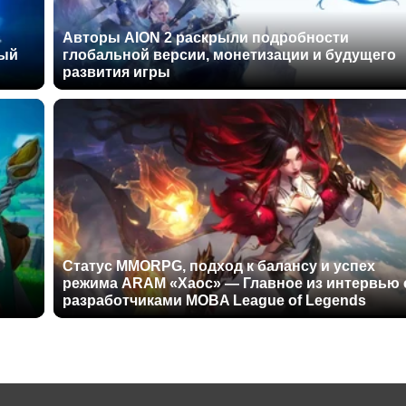
Авторы AION 2 раскрыли подробности
ный
глобальной версии, монетизации и будущего
развития игры
Статус MMORPG, подход к балансу и успех
режима ARAM «Хаос» — Главное из интервью 
разработчиками MOBA League of Legends