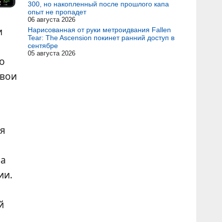
300, но накопленный после прошлого капа
опыт не пропадет
06 августа 2026
и
Нарисованная от руки метроидвания Fallen
Tear: The Ascension покинет ранний доступ в
сентябре
05 августа 2026
о
свои
ия
ма
ии.
й