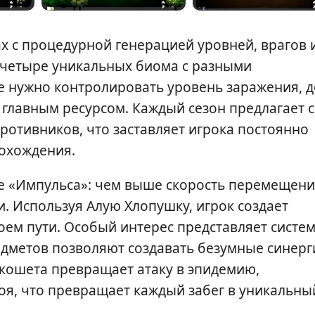
х с процедурной генерацией уровней, врагов 
 четыре уникальных биома с разными
де нужно контролировать уровень заражения, д
я главным ресурсом. Каждый сезон предлагает 
ротивников, что заставляет игрока постоянно
рохождения.
ке «Импульса»: чем выше скорость перемещен
и. Используя Алую Хлопушку, игрок создает
оем пути. Особый интерес представляет систе
едметов позволяют создавать безумные синерг
икошета превращает атаку в эпидемию,
я, что превращает каждый забег в уникальны