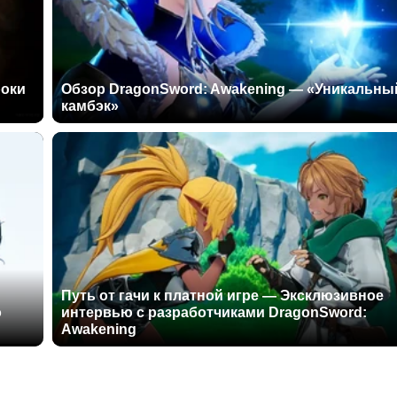
роки
Обзор DragonSword: Awakening — «Уникальны
камбэк»
Путь от гачи к платной игре — Эксклюзивное
о
интервью с разработчиками DragonSword:
Awakening