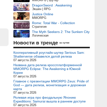
MMORPG | Шутер
DragonSword : Awakening
Экшен | RPG
Justice Online
MMORPG
Rome: Total War - Collection
Стратегия
The Myth Seekers 2: The Sunken City
Логическая
Новости в тренде
за сутки
Кооперативный роуглайк-шутер Serious Sam:
Shatterverse обзавелся датой релиза
07 августа 2026
Названа дата релиза кроссплатформенной
MMORPG Eclipse: The Awakening в Южной
Корее
07 августа 2026
Главное с презентации MMORPG Zeus: Pride of
God — дата релиза, монетизация и дорожная
карта
07 августа 2026
Ролевая игра про феодальную Японию
Expeditions: Samurai вышла в раннем доступе
07 августа 2026