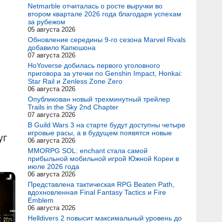
Netmarble отчиталась о росте выручки во
втором квартале 2026 года благодаря успехам
за рубежом
05 августа 2026
Обновление середины 9-го сезона Marvel Rivals
добавило Капюшона
07 августа 2026
HoYoverse добилась первого уголовного
приговора за утечки по Genshin Impact, Honkai:
Star Rail и Zenless Zone Zero
06 августа 2026
Опубликован новый трехминутный трейлер
Trails in the Sky 2nd Chapter
07 августа 2026
В Guild Wars 3 на старте будут доступны четыре
игровые расы, а в будущем появятся новые
уг
06 августа 2026
MMORPG SOL: enchant стала самой
прибыльной мобильной игрой Южной Кореи в
июле 2026 года
06 августа 2026
Представлена тактическая RPG Beaten Path,
вдохновленная Final Fantasy Tactics и Fire
Emblem
06 августа 2026
Helldivers 2 повысит максимальный уровень до