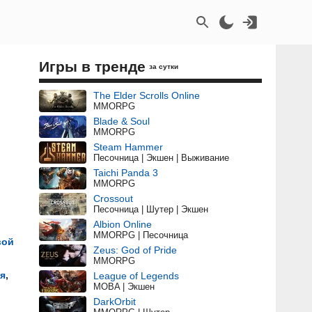
Игры в тренде
за сутки
The Elder Scrolls Online
MMORPG
Blade & Soul
MMORPG
Steam Hammer
Песочница | Экшен | Выживание
Taichi Panda 3
MMORPG
Crossout
Песочница | Шутер | Экшен
Albion Online
MMORPG | Песочница
вой
Zeus: God of Pride
MMORPG
я
,
League of Legends
MOBA | Экшен
DarkOrbit