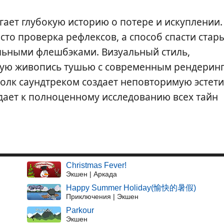
гает глубокую историю о потере и искуплении.
сто проверка рефлексов, а способ спасти стар
льными флешбэками. Визуальный стиль,
ую живопись тушью с современным рендеринг
олк саундтреком создает неповторимую эстети
дает к полноценному исследованию всех тайн
Christmas Fever!
Экшен | Аркада
Happy Summer Holiday(愉快的暑假)
Приключения | Экшен
Parkour
Экшен