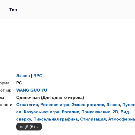
и
Топ
Экшен
|
RPG
орма
PC
отчик
WANG GUO YU
ры
Одиночная
(
Для одного игрока
)
нности
Стратегия
,
Ролевая игра
,
Экшен-рогалик
,
Экшен
,
Пуле
ад
,
Казуальная игра
,
Рогалик
,
Приключение
,
2D
,
Вид
сверху
,
Пиксельная графика
,
Стилизация
,
Атмосферна
ещё (6)