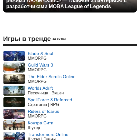
режима ARAM «Хаос» — Главное из интервью с
разработчиками MOBA League of Legends
Игры в тренде
за сутки
Blade & Soul
MMORPG
Guild Wars 3
MMORPG
The Elder Scrolls Online
MMORPG
Worlds Adrift
Песочница | Экшен
SpellForce 3 Reforced
Стратегия | RPG
Riders of Icarus
MMORPG
Контра Сити
Шутер
Transformers Online
Шутер | Экшен