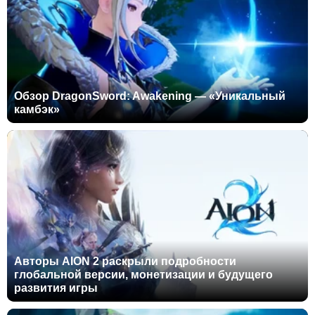
Обзор DragonSword: Awakening — «Уникальный
камбэк»
Авторы AION 2 раскрыли подробности
глобальной версии, монетизации и будущего
развития игры