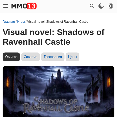
Главная
/
Игры
/
Visual novel: Shadows of Ravenhall Castle
Visual novel: Shadows of
Ravenhall Castle
Об игре
События
Требования
Цены