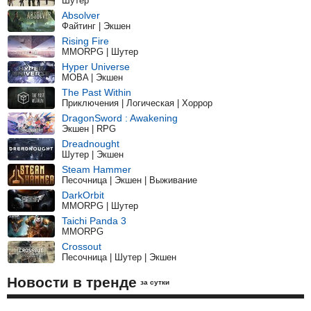
Шутер
Absolver
Файтинг | Экшен
Rising Fire
MMORPG | Шутер
Hyper Universe
MOBA | Экшен
The Past Within
Приключения | Логическая | Хоррор
DragonSword : Awakening
Экшен | RPG
Dreadnought
Шутер | Экшен
Steam Hammer
Песочница | Экшен | Выживание
DarkOrbit
MMORPG | Шутер
Taichi Panda 3
MMORPG
Crossout
Песочница | Шутер | Экшен
Новости в тренде
за сутки