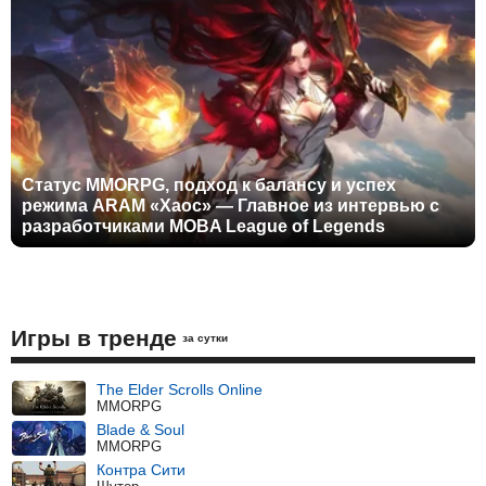
Статус MMORPG, подход к балансу и успех
режима ARAM «Хаос» — Главное из интервью с
разработчиками MOBA League of Legends
Игры в тренде
за сутки
The Elder Scrolls Online
MMORPG
Blade & Soul
MMORPG
Контра Сити