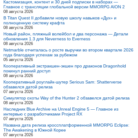
Кастомизация, контент и 30 дней подписки в наборах —
Главное с трансляции глобальной версии MMORPG AION 2
08 августа 2026
В Titan Quest II добавили новую школу навыков «Дух» и
полноценную систему крафта
08 августа 2026
Новый район, пляжный волейбол и два персонажа — Детали
обновления 1.3 для Neverness to Everness
08 августа 2026
Netmarble отчиталась о росте выручки во втором квартале 2026
года благодаря успехам за рубежом
05 августа 2026
Кооперативный экстракшен-экшен про драконов Dragonhold
покинул ранний доступ
08 августа 2026
Кооперативный роуглайк-шутер Serious Sam: Shatterverse
обзавелся датой релиза
07 августа 2026
Симулятор охоты Way of the Hunter 2 обзавелся датой релиза
08 августа 2026
Наследник Blue Archive на Unreal Engine 5 — Главное из
интервью с разработчиками Project RX
07 августа 2026
Названа дата релиза кроссплатформенной MMORPG Eclipse:
The Awakening в Южной Корее
07 августа 2026