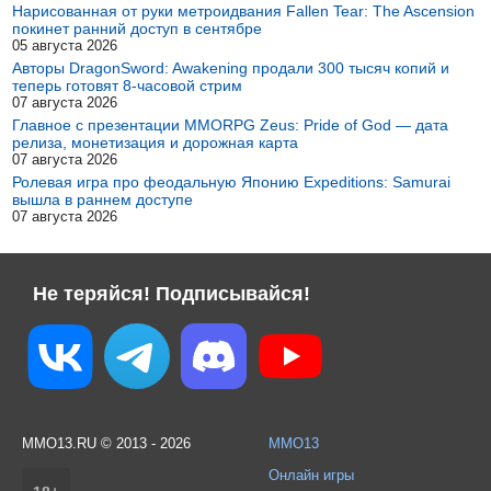
Нарисованная от руки метроидвания Fallen Tear: The Ascension
покинет ранний доступ в сентябре
05 августа 2026
Авторы DragonSword: Awakening продали 300 тысяч копий и
теперь готовят 8-часовой стрим
07 августа 2026
Главное с презентации MMORPG Zeus: Pride of God — дата
релиза, монетизация и дорожная карта
07 августа 2026
Ролевая игра про феодальную Японию Expeditions: Samurai
вышла в раннем доступе
07 августа 2026
Не теряйся! Подписывайся!
MMO13.RU © 2013 - 2026
MMO13
Онлайн игры