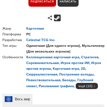
ПОДПИСАТЬСЯ
НАПИСАТЬ
Жанр
Карточная
Платформа
PC
Разработчик
Celestial TCG Inc.
Тип игры
Одиночная
(
Для одного игрока
),
Мультиплеер
(
Для нескольких игроков
)
Особенности
Коллекционная карточная игра
,
Стратегия
,
Соревновательная
,
Игрок против ИИ
,
Игрок
против игрока
,
Карточная игра
,
2D
,
Сюрреалистичная
,
Построение колоды
,
Повествовательная
,
Беседы
,
Глубокий
сюжет
,
Рисованная графика
,
ещё (10)
Весь мир