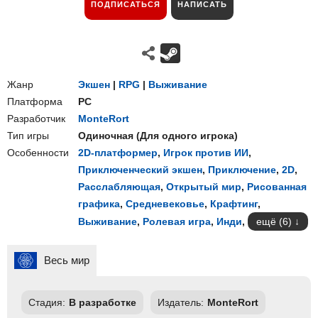
ПОДПИСАТЬСЯ
НАПИСАТЬ
Жанр
Экшен
|
RPG
|
Выживание
Платформа
PC
Разработчик
MonteRort
Тип игры
Одиночная
(
Для одного игрока
)
Особенности
2D-платформер
,
Игрок против ИИ
,
Приключенческий экшен
,
Приключение
,
2D
,
Расслабляющая
,
Открытый мир
,
Рисованная
графика
,
Средневековье
,
Крафтинг
,
Выживание
,
Ролевая игра
,
Инди
,
ещё (6)
Весь мир
Стадия:
В разработке
Издатель:
MonteRort