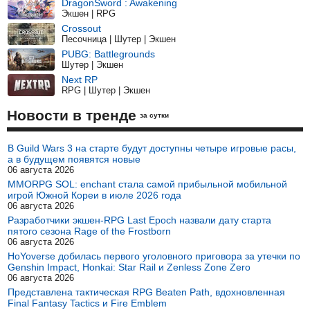
DragonSword : Awakening
Экшен | RPG
Crossout
Песочница | Шутер | Экшен
PUBG: Battlegrounds
Шутер | Экшен
Next RP
RPG | Шутер | Экшен
Новости в тренде
за сутки
В Guild Wars 3 на старте будут доступны четыре игровые расы,
а в будущем появятся новые
06 августа 2026
MMORPG SOL: enchant стала самой прибыльной мобильной
игрой Южной Кореи в июле 2026 года
06 августа 2026
Разработчики экшен-RPG Last Epoch назвали дату старта
пятого сезона Rage of the Frostborn
06 августа 2026
HoYoverse добилась первого уголовного приговора за утечки по
Genshin Impact, Honkai: Star Rail и Zenless Zone Zero
06 августа 2026
Представлена тактическая RPG Beaten Path, вдохновленная
Final Fantasy Tactics и Fire Emblem