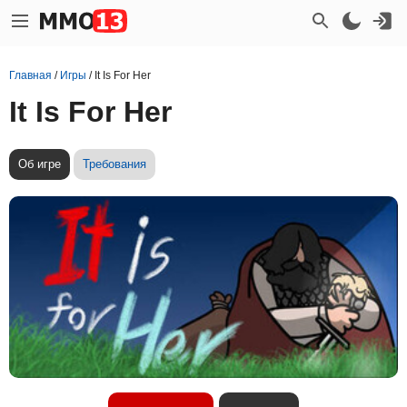
Главная
/
Игры
/
It Is For Her
It Is For Her
Об игре
Требования