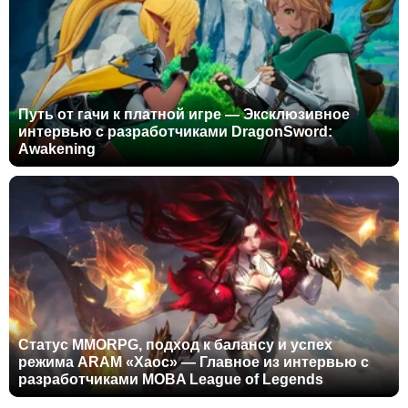
Путь от гачи к платной игре — Эксклюзивное
интервью с разработчиками DragonSword:
Awakening
Статус MMORPG, подход к балансу и успех
режима ARAM «Хаос» — Главное из интервью с
разработчиками MOBA League of Legends