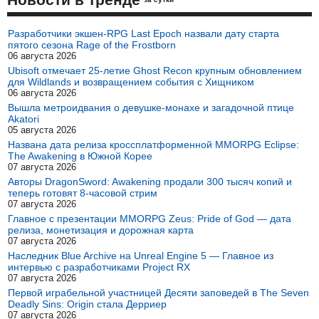
Разработчики экшен-RPG Last Epoch назвали дату старта
пятого сезона Rage of the Frostborn
06 августа 2026
Ubisoft отмечает 25-летие Ghost Recon крупным обновлением
для Wildlands и возвращением события с Хищником
06 августа 2026
Вышла метроидвания о девушке-монахе и загадочной птице
Akatori
05 августа 2026
Названа дата релиза кроссплатформенной MMORPG Eclipse:
The Awakening в Южной Корее
07 августа 2026
Авторы DragonSword: Awakening продали 300 тысяч копий и
теперь готовят 8-часовой стрим
07 августа 2026
Главное с презентации MMORPG Zeus: Pride of God — дата
релиза, монетизация и дорожная карта
07 августа 2026
Наследник Blue Archive на Unreal Engine 5 — Главное из
интервью с разработчиками Project RX
07 августа 2026
Первой играбельной участницей Десяти заповедей в The Seven
Deadly Sins: Origin стала Дерриер
07 августа 2026