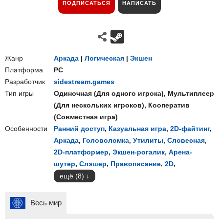
ПОДПИСАТЬСЯ
НАПИСАТЬ
Жанр
Аркада
|
Логическая
|
Экшен
Платформа
PC
Разработчик
sidestream.games
Тип игры
Одиночная
(
Для одного игрока
),
Мультиплеер
(
Для нескольких игроков
),
Кооператив
(
Совместная игра
)
Особенности
Ранний доступ
,
Казуальная игра
,
2D-файтинг
,
Аркада
,
Головоломка
,
Утилиты
,
Словесная
,
2D-платформер
,
Экшен-рогалик
,
Арена-
шутер
,
Слэшер
,
Правописание
,
2D
,
ещё (8)
Весь мир