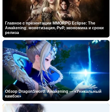
Главное с презентации MMORPG Eclipse: The
Awakening: монетизация, PvP, экономика и сроки
релиза
Обзор DragonSword: Awakening — «Уникальный
камбэк»