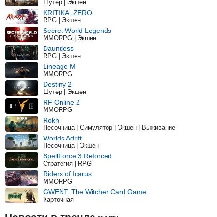
Шутер | Экшен
KRITIKA: ZERO
RPG | Экшен
Secret World Legends
MMORPG | Экшен
Dauntless
RPG | Экшен
Lineage M
MMORPG
Destiny 2
Шутер | Экшен
RF Online 2
MMORPG
Rokh
Песочница | Симулятор | Экшен | Выживание
Worlds Adrift
Песочница | Экшен
SpellForce 3 Reforced
Стратегия | RPG
Riders of Icarus
MMORPG
GWENT: The Witcher Card Game
Карточная
Новости в тренде
за сутки