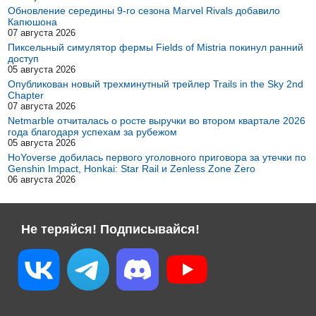
Обновление середины 9-го сезона Marvel Rivals добавило
Капюшона
07 августа 2026
Пиксельный симулятор фермы Fields of Mistria покинул ранний
доступ
05 августа 2026
Опубликован новый трехминутный трейлер Trails in the Sky 2nd
Chapter
07 августа 2026
Netmarble отчиталась о росте выручки во втором квартале 2026
года благодаря успехам за рубежом
05 августа 2026
HoYoverse добилась первого уголовного приговора за утечки по
Genshin Impact, Honkai: Star Rail и Zenless Zone Zero
06 августа 2026
Не теряйся! Подписывайся!