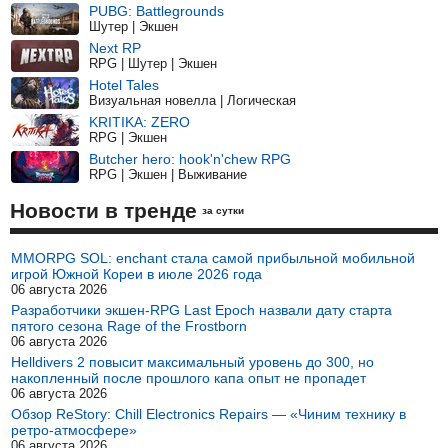
PUBG: Battlegrounds
Шутер | Экшен
Next RP
RPG | Шутер | Экшен
Hotel Tales
Визуальная новелла | Логическая
KRITIKA: ZERO
RPG | Экшен
Butcher hero: hook'n'chew RPG
RPG | Экшен | Выживание
Новости в тренде
за сутки
MMORPG SOL: enchant стала самой прибыльной мобильной
игрой Южной Кореи в июле 2026 года
06 августа 2026
Разработчики экшен-RPG Last Epoch назвали дату старта
пятого сезона Rage of the Frostborn
06 августа 2026
Helldivers 2 повысит максимальный уровень до 300, но
накопленный после прошлого капа опыт не пропадет
06 августа 2026
Обзор ReStory: Chill Electronics Repairs — «Чиним технику в
ретро-атмосфере»
06 августа 2026