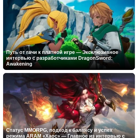
Путь от гачи к платной игре — Эксклюзивное
интервью с разработчиками DragonSword:
Awakening
Статус MMORPG, подход к балансу и успех
режима ARAM «Хаос» — Главное из интервью с