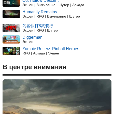
O3: Hollow Descent
Экшен | Выживание | Шутер | Аркада
Humanity Remains
Экшен | RPG | Выживание | Шутер
闪客快打8武装行
Экшен | RPG | Шутер
Diggerman
Экшен
Zombie Rollerz: Pinball Heroes
RPG | Аркада | Экшен
В центре внимания