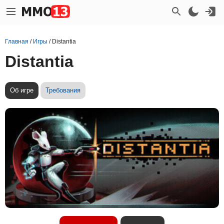
Главная
/
Игры
/
Distantia
Distantia
Об игре
Требования