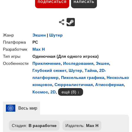
ПОДПИСАТЬСЯ
НАПИСАТЬ
Жанр
Экшен
|
Шутер
Платформа
PC
Разработчик
Max H
Тип игры
Одиночная
(
Для одного игрока
)
Особенности
Приключение
,
Исследования
,
Экшен
,
Глубокий сюжет
,
Шутер
,
Тайна
,
2D-
платформер
,
Пиксельная графика
,
Несколько
концовок
,
Сюрреалистичная
,
Атмосферная
,
Космос
,
2D
,
ещё (8)
Весь мир
Стадия:
В разработке
Издатель:
Max H