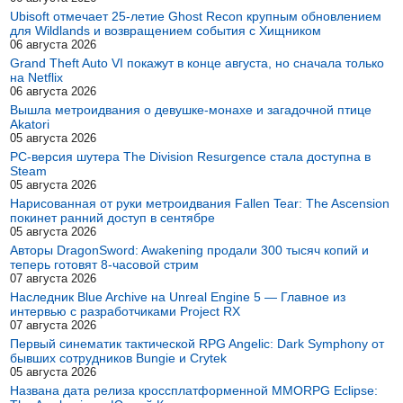
Ubisoft отмечает 25-летие Ghost Recon крупным обновлением
для Wildlands и возвращением события с Хищником
06 августа 2026
Grand Theft Auto VI покажут в конце августа, но сначала только
на Netflix
06 августа 2026
Вышла метроидвания о девушке-монахе и загадочной птице
Akatori
05 августа 2026
PC-версия шутера The Division Resurgence стала доступна в
Steam
05 августа 2026
Нарисованная от руки метроидвания Fallen Tear: The Ascension
покинет ранний доступ в сентябре
05 августа 2026
Авторы DragonSword: Awakening продали 300 тысяч копий и
теперь готовят 8-часовой стрим
07 августа 2026
Наследник Blue Archive на Unreal Engine 5 — Главное из
интервью с разработчиками Project RX
07 августа 2026
Первый синематик тактической RPG Angelic: Dark Symphony от
бывших сотрудников Bungie и Crytek
05 августа 2026
Названа дата релиза кроссплатформенной MMORPG Eclipse: