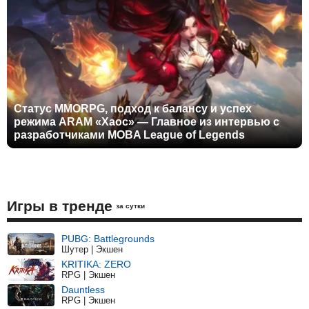
Статус MMORPG, подход к балансу и успех
режима ARAM «Хаос» — Главное из интервью с
разработчиками MOBA League of Legends
Игры в тренде
за сутки
PUBG: Battlegrounds
Шутер | Экшен
KRITIKA: ZERO
RPG | Экшен
Dauntless
RPG | Экшен