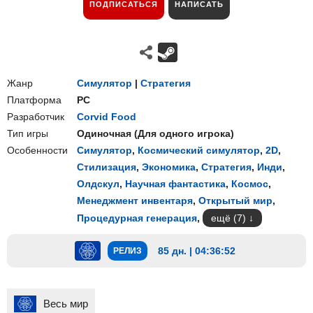
ПОДПИСАТЬСЯ
НАПИСАТЬ
Жанр
Симулятор
|
Стратегия
Платформа
PC
Разработчик
Corvid Food
Тип игры
Одиночная
(
Для одного игрока
)
Особенности
Симулятор
,
Космический симулятор
,
2D
,
Стилизация
,
Экономика
,
Стратегия
,
Инди
,
Олдскул
,
Научная фантастика
,
Космос
,
Менеджмент инвентаря
,
Открытый мир
,
Процедурная генерация
,
ещё (7)
85 дн. | 04:36:51
РЕЛИЗ
Весь мир