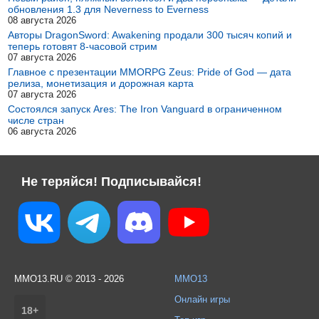
обновления 1.3 для Neverness to Everness
08 августа 2026
Авторы DragonSword: Awakening продали 300 тысяч копий и
теперь готовят 8-часовой стрим
07 августа 2026
Главное с презентации MMORPG Zeus: Pride of God — дата
релиза, монетизация и дорожная карта
07 августа 2026
Состоялся запуск Ares: The Iron Vanguard в ограниченном
числе стран
06 августа 2026
Не теряйся! Подписывайся!
MMO13.RU © 2013 - 2026
MMO13
Онлайн игры
18+