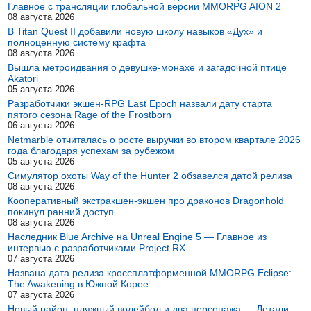
Главное с трансляции глобальной версии MMORPG AION 2
08 августа 2026
В Titan Quest II добавили новую школу навыков «Дух» и
полноценную систему крафта
08 августа 2026
Вышла метроидвания о девушке-монахе и загадочной птице
Akatori
05 августа 2026
Разработчики экшен-RPG Last Epoch назвали дату старта
пятого сезона Rage of the Frostborn
06 августа 2026
Netmarble отчиталась о росте выручки во втором квартале 2026
года благодаря успехам за рубежом
05 августа 2026
Симулятор охоты Way of the Hunter 2 обзавелся датой релиза
08 августа 2026
Кооперативный экстракшен-экшен про драконов Dragonhold
покинул ранний доступ
08 августа 2026
Наследник Blue Archive на Unreal Engine 5 — Главное из
интервью с разработчиками Project RX
07 августа 2026
Названа дата релиза кроссплатформенной MMORPG Eclipse:
The Awakening в Южной Корее
07 августа 2026
Новый район, пляжный волейбол и два персонажа — Детали