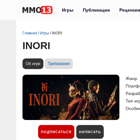
Игры
Публикации
Рецензи
Главная
/
Игры
/
INORI
INORI
Об игре
Требования
Жанр
Платф
Разраб
Тип иг
Особе
ПОДПИСАТЬСЯ
НАПИСАТЬ