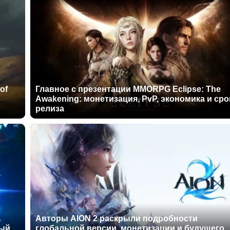
of
Главное с презентации MMORPG Eclipse: The
Awakening: монетизация, PvP, экономика и сро
релиза
Авторы AION 2 раскрыли подробности
ный
глобальной версии, монетизации и будущего