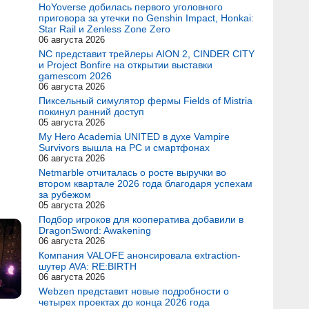
HoYoverse добилась первого уголовного
приговора за утечки по Genshin Impact, Honkai:
Star Rail и Zenless Zone Zero
06 августа 2026
NC представит трейлеры AION 2, CINDER CITY
и Project Bonfire на открытии выставки
gamescom 2026
06 августа 2026
Пиксельный симулятор фермы Fields of Mistria
покинул ранний доступ
05 августа 2026
My Hero Academia UNITED в духе Vampire
Survivors вышла на PC и смартфонах
06 августа 2026
Netmarble отчиталась о росте выручки во
втором квартале 2026 года благодаря успехам
за рубежом
05 августа 2026
Подбор игроков для кооператива добавили в
DragonSword: Awakening
06 августа 2026
Компания VALOFE анонсировала extraction-
шутер AVA: RE:BIRTH
06 августа 2026
Webzen представит новые подробности о
четырех проектах до конца 2026 года