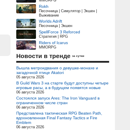
MMORPG
Rokh
Песочница | Симулятор | Экшен |
Выживание
Worlds Adrift
Песочница | Экшен
SpellForce 3 Reforced
Стратегия | RPG
Riders of Icarus
MMORPG
Новости в тренде
за сутки
Вышла метроидвания о девушке-монахе и
загадочной птице Akatori
05 августа 2026
В Guild Wars 3 на старте будут доступны четыре
игровые расы, а в будущем появятся новые
06 августа 2026
Состоялся запуск Ares: The Iron Vanguard в
ограниченном числе стран
06 августа 2026
Представлена тактическая RPG Beaten Path,
вдохновленная Final Fantasy Tactics и Fire
Emblem
06 августа 2026