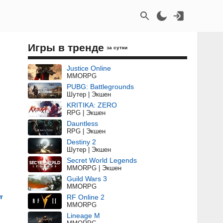
Игры в тренде
за сутки
Justice Online
MMORPG
PUBG: Battlegrounds
Шутер | Экшен
KRITIKA: ZERO
RPG | Экшен
Dauntless
RPG | Экшен
Destiny 2
Шутер | Экшен
Secret World Legends
MMORPG | Экшен
Guild Wars 3
MMORPG
т
RF Online 2
MMORPG
Lineage M