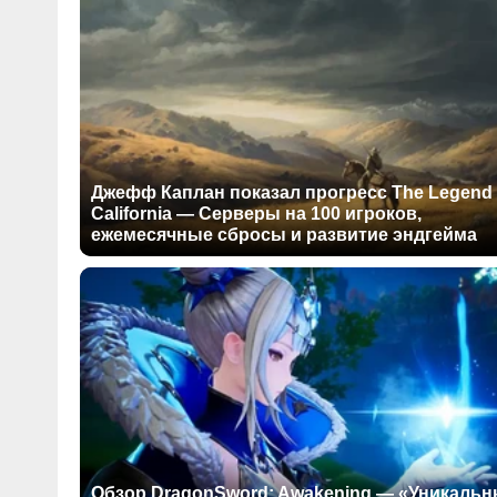
Джефф Каплан показал прогресс The Legend 
California — Серверы на 100 игроков,
ежемесячные сбросы и развитие эндгейма
Обзор DragonSword: Awakening — «Уникаль