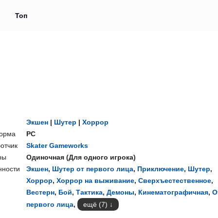
и
Топ
Экшен
|
Шутер
|
Хоррор
орма
PC
отчик
Skater Gameworks
ры
Одиночная
(
Для одного игрока
)
нности
Экшен
,
Шутер от первого лица
,
Приключение
,
Шутер
,
Хоррор
,
Хоррор на выживание
,
Сверхъестественное
,
Вестерн
,
Бой
,
Тактика
,
Демоны
,
Кинематографичная
,
О
первого лица
,
ещё (7)