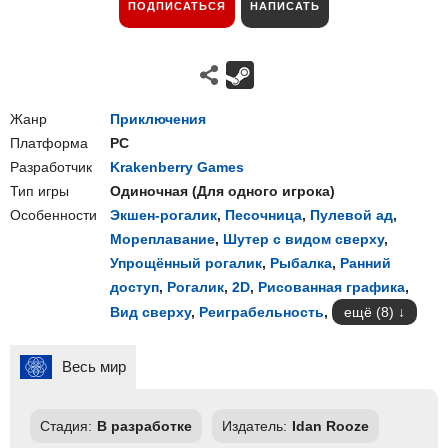
ПОДПИСАТЬСЯ
НАПИСАТЬ
Жанр
Приключения
Платформа
PC
Разработчик
Krakenberry Games
Тип игры
Одиночная
(
Для одного игрока
)
Особенности
Экшен-рогалик
,
Песочница
,
Пулевой ад
,
Мореплавание
,
Шутер с видом сверху
,
Упрощённый рогалик
,
Рыбалка
,
Ранний
доступ
,
Рогалик
,
2D
,
Рисованная графика
,
Вид сверху
,
Реиграбельность
,
ещё (8)
Весь мир
Стадия:
В разработке
Издатель:
Idan Rooze