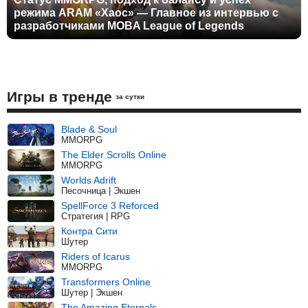
режима ARAM «Хаос» — Главное из интервью с
разработчиками MOBA League of Legends
Игры в тренде
за сутки
Blade & Soul
MMORPG
The Elder Scrolls Online
MMORPG
Worlds Adrift
Песочница | Экшен
SpellForce 3 Reforced
Стратегия | RPG
Контра Сити
Шутер
Riders of Icarus
MMORPG
Transformers Online
Шутер | Экшен
The Amazing Eternals