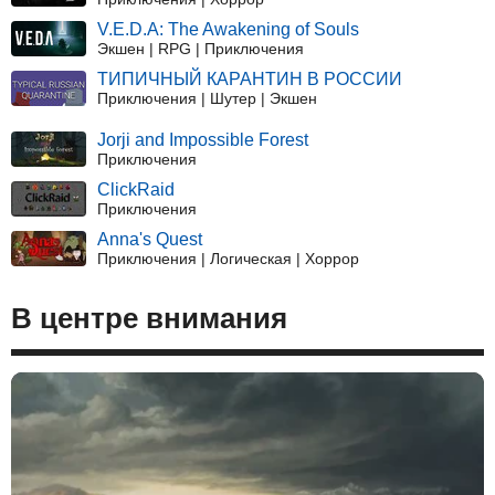
V.E.D.A: The Awakening of Souls
Экшен | RPG | Приключения
ТИПИЧНЫЙ КАРАНТИН В РОССИИ
Приключения | Шутер | Экшен
Jorji and Impossible Forest
Приключения
ClickRaid
Приключения
Anna's Quest
Приключения | Логическая | Хоррор
В центре внимания