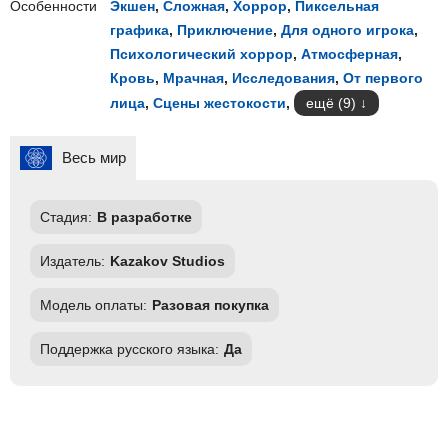
Особенности
Экшен
,
Сложная
,
Хоррор
,
Пиксельная
графика
,
Приключение
,
Для одного игрока
,
Психологический хоррор
,
Атмосферная
,
Кровь
,
Мрачная
,
Исследования
,
От первого
лица
,
Сцены жестокости
,
ещё (9)
Весь мир
Стадия:
В разработке
Издатель:
Kazakov Studios
Модель оплаты:
Разовая покупка
Поддержка русского языка:
Да