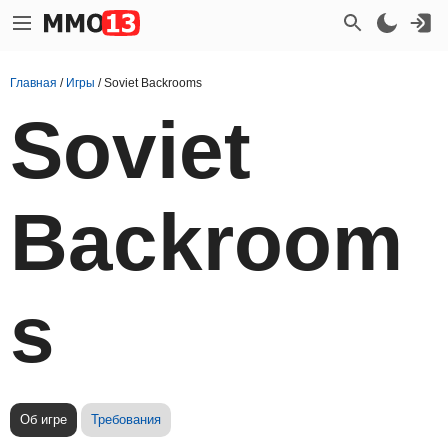
Главная
/
Игры
/
Soviet Backrooms
Soviet
Backroom
s
Об игре
Требования