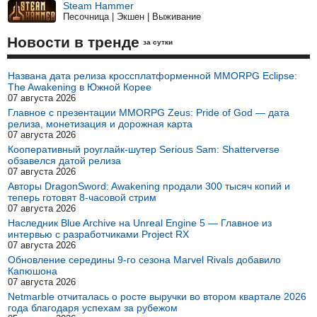
Steam Hammer
Песочница | Экшен | Выживание
Новости в тренде
за сутки
Названа дата релиза кроссплатформенной MMORPG Eclipse:
The Awakening в Южной Корее
07 августа 2026
Главное с презентации MMORPG Zeus: Pride of God — дата
релиза, монетизация и дорожная карта
07 августа 2026
Кооперативный роуглайк-шутер Serious Sam: Shatterverse
обзавелся датой релиза
07 августа 2026
Авторы DragonSword: Awakening продали 300 тысяч копий и
теперь готовят 8-часовой стрим
07 августа 2026
Наследник Blue Archive на Unreal Engine 5 — Главное из
интервью с разработчиками Project RX
07 августа 2026
Обновление середины 9-го сезона Marvel Rivals добавило
Капюшона
07 августа 2026
Netmarble отчиталась о росте выручки во втором квартале 2026
года благодаря успехам за рубежом