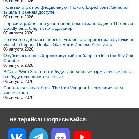
05 августа 2026
Ролевая игра про феодальную Японию Expeditions: Samurai
вышла в раннем доступе
07 августа 2026
Первой играбельной участницей Десяти заповедей в The Seven
Deadly Sins: Origin стала Дерриер
07 августа 2026
HoYoverse добилась первого уголовного приговора за утечки по
Genshin Impact, Honkai: Star Rail и Zenless Zone Zero
06 августа 2026
Опубликован новый трехминутный трейлер Trails in the Sky 2nd
Chapter
07 августа 2026
В Guild Wars 3 на старте будут доступны четыре игровые расы,
а в будущем появятся новые
06 августа 2026
Состоялся запуск Ares: The Iron Vanguard в ограниченном
числе стран
06 августа 2026
Не теряйся! Подписывайся!