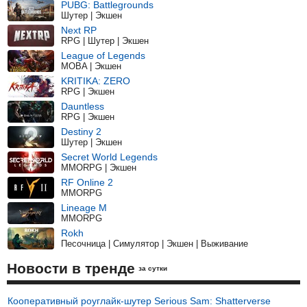
PUBG: Battlegrounds
Шутер | Экшен
Next RP
RPG | Шутер | Экшен
League of Legends
MOBA | Экшен
KRITIKA: ZERO
RPG | Экшен
Dauntless
RPG | Экшен
Destiny 2
Шутер | Экшен
Secret World Legends
MMORPG | Экшен
RF Online 2
MMORPG
Lineage M
MMORPG
Rokh
Песочница | Симулятор | Экшен | Выживание
Новости в тренде
за сутки
Кооперативный роуглайк-шутер Serious Sam: Shatterverse