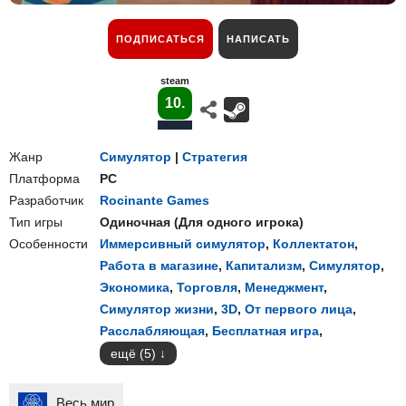
ПОДПИСАТЬСЯ
НАПИСАТЬ
steam
10.
Жанр
Симулятор
|
Стратегия
Платформа
PC
Разработчик
Rocinante Games
Тип игры
Одиночная
(
Для одного игрока
)
Особенности
Иммерсивный симулятор
,
Коллектатон
,
Работа в магазине
,
Капитализм
,
Симулятор
,
Экономика
,
Торговля
,
Менеджмент
,
Симулятор жизни
,
3D
,
От первого лица
,
Расслабляющая
,
Бесплатная игра
,
ещё (5)
Весь мир