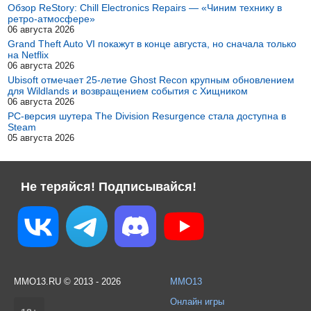
Обзор ReStory: Chill Electronics Repairs — «Чиним технику в
ретро-атмосфере»
06 августа 2026
Grand Theft Auto VI покажут в конце августа, но сначала только
на Netflix
06 августа 2026
Ubisoft отмечает 25-летие Ghost Recon крупным обновлением
для Wildlands и возвращением события с Хищником
06 августа 2026
PC-версия шутера The Division Resurgence стала доступна в
Steam
05 августа 2026
Не теряйся! Подписывайся!
MMO13.RU © 2013 - 2026
MMO13
Онлайн игры