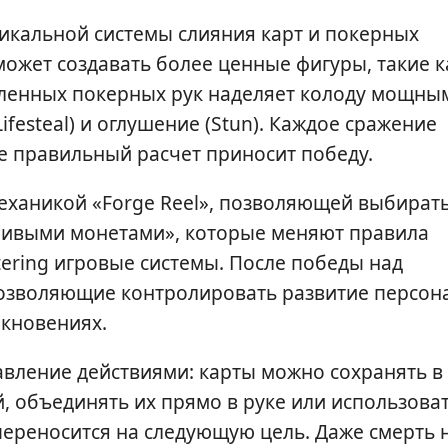
никальной системы слияния карт и покерных
ожет создавать более ценные фигуры, такие к
деленных покерных рук наделяет колоду мощны
ifesteal) и оглушение (Stun). Каждое сражение
де правильный расчет приносит победу.
механикой «Forge Reel», позволяющей выбират
тливыми монетами», которые меняют правила
tering игровые системы. После победы над
позволяющие контролировать развитие персон
лкновениях.
авление действиями: карты можно сохранять в
й, объединять их прямо в руке или использова
переносится на следующую цель. Даже смерть 