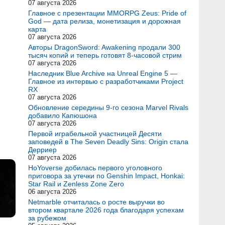
07 августа 2026
Главное с презентации MMORPG Zeus: Pride of
God — дата релиза, монетизация и дорожная
карта
07 августа 2026
Авторы DragonSword: Awakening продали 300
тысяч копий и теперь готовят 8-часовой стрим
07 августа 2026
Наследник Blue Archive на Unreal Engine 5 —
Главное из интервью с разработчиками Project
RX
07 августа 2026
Обновление середины 9-го сезона Marvel Rivals
добавило Капюшона
07 августа 2026
Первой играбельной участницей Десяти
заповедей в The Seven Deadly Sins: Origin стала
Дерриер
07 августа 2026
HoYoverse добилась первого уголовного
приговора за утечки по Genshin Impact, Honkai:
Star Rail и Zenless Zone Zero
06 августа 2026
Netmarble отчиталась о росте выручки во
втором квартале 2026 года благодаря успехам
за рубежом