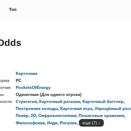
и
Топ
 Odds
Карточная
орма
PC
отчик
PocketsOfEnergy
ры
Одиночная
(
Для одного игрока
)
нности
Стратегия
,
Карточный рогалик
,
Карточный баттлер
,
Построение колоды
,
Карточная игра
,
Упрощённый рог
Покер
,
2D
,
Сюрреалистичная
,
Пошаговые сражения
,
Философская
,
Инди
,
Рогалик
,
ещё (7)