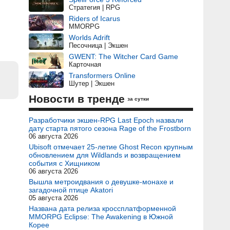
Стратегия | RPG
Riders of Icarus
MMORPG
Worlds Adrift
Песочница | Экшен
GWENT: The Witcher Card Game
Карточная
Transformers Online
Шутер | Экшен
Новости в тренде
за сутки
Разработчики экшен-RPG Last Epoch назвали
дату старта пятого сезона Rage of the Frostborn
06 августа 2026
Ubisoft отмечает 25-летие Ghost Recon крупным
обновлением для Wildlands и возвращением
события с Хищником
06 августа 2026
Вышла метроидвания о девушке-монахе и
загадочной птице Akatori
05 августа 2026
Названа дата релиза кроссплатформенной
MMORPG Eclipse: The Awakening в Южной
Корее