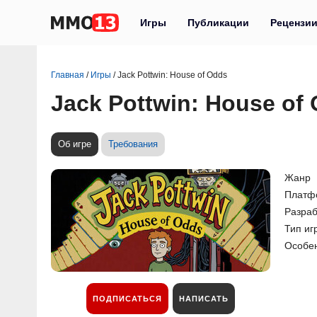
Игры
Публикации
Рецензи
Главная
/
Игры
/
Jack Pottwin: House of Odds
Jack Pottwin: House of
Об игре
Требования
Жанр
Платф
Разраб
Тип иг
Особе
ПОДПИСАТЬСЯ
НАПИСАТЬ