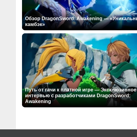
Обзор DragonSword: Awakening — «Уникаль
камбэк»
Путь от гачи к платной игре — Эксклюзивное
интервью с разработчиками DragonSword:
Awakening