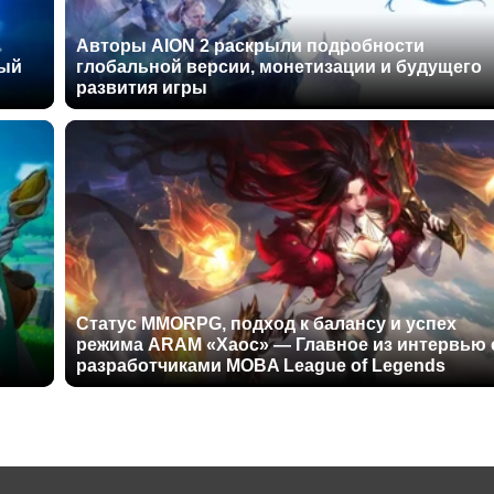
Авторы AION 2 раскрыли подробности
ный
глобальной версии, монетизации и будущего
развития игры
Статус MMORPG, подход к балансу и успех
режима ARAM «Хаос» — Главное из интервью 
разработчиками MOBA League of Legends