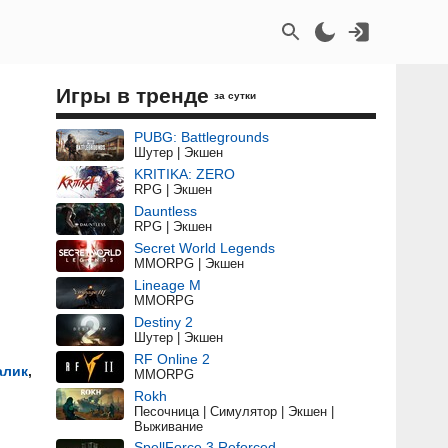
Игры в тренде
за сутки
PUBG: Battlegrounds
Шутер | Экшен
KRITIKA: ZERO
RPG | Экшен
Dauntless
RPG | Экшен
Secret World Legends
MMORPG | Экшен
Lineage M
MMORPG
Destiny 2
Шутер | Экшен
RF Online 2
алик
,
MMORPG
Rokh
Песочница | Симулятор | Экшен |
Выживание
SpellForce 3 Reforced