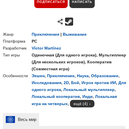
ПОДПИСАТЬСЯ
НАПИСАТЬ
Жанр
Приключения
|
Выживание
Платформа
PC
Разработчик
Víctor Martínez
Тип игры
Одиночная
(
Для одного игрока
),
Мультиплеер
(
Для нескольких игроков
),
Кооператив
(
Совместная игра
)
Особенности
Экшен
,
Приключение
,
Наука
,
Образование
,
Исследования
,
2D
,
Бой
,
Игрок против ИИ
,
Для
одного игрока
,
Локальный мультиплеер
,
Локальный кооператив
,
Инди
,
Локальная
игра на четверых
,
ещё (4)
Весь мир