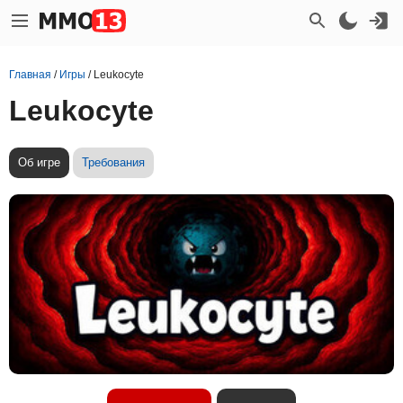
Главная
/
Игры
/
Leukocyte
Leukocyte
Об игре
Требования