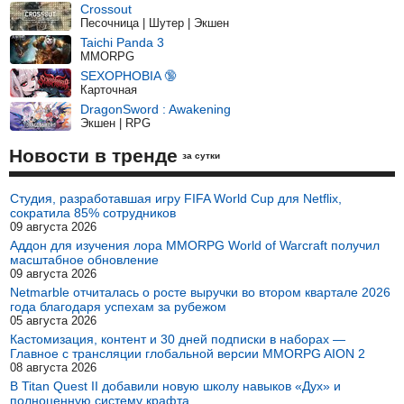
Crossout
Песочница | Шутер | Экшен
Taichi Panda 3
MMORPG
SEXOPHOBIA 🔞
Карточная
DragonSword : Awakening
Экшен | RPG
Новости в тренде
за сутки
Студия, разработавшая игру FIFA World Cup для Netflix,
сократила 85% сотрудников
09 августа 2026
Аддон для изучения лора MMORPG World of Warcraft получил
масштабное обновление
09 августа 2026
Netmarble отчиталась о росте выручки во втором квартале 2026
года благодаря успехам за рубежом
05 августа 2026
Кастомизация, контент и 30 дней подписки в наборах —
Главное с трансляции глобальной версии MMORPG AION 2
08 августа 2026
В Titan Quest II добавили новую школу навыков «Дух» и
полноценную систему крафта