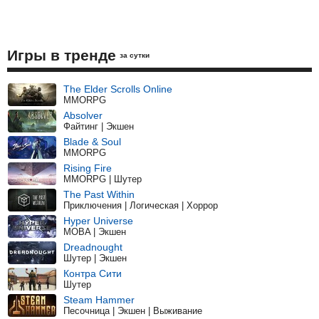
Игры в тренде
за сутки
The Elder Scrolls Online
MMORPG
Absolver
Файтинг | Экшен
Blade & Soul
MMORPG
Rising Fire
MMORPG | Шутер
The Past Within
Приключения | Логическая | Хоррор
Hyper Universe
MOBA | Экшен
Dreadnought
Шутер | Экшен
Контра Сити
Шутер
Steam Hammer
Песочница | Экшен | Выживание