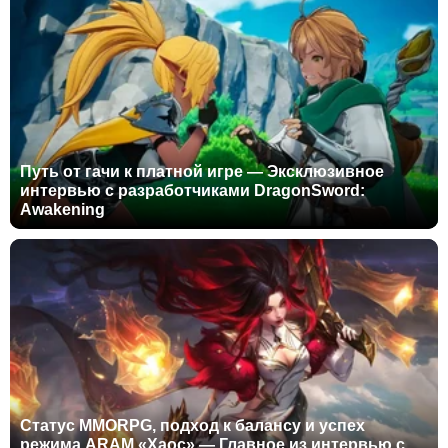
Путь от гачи к платной игре — Эксклюзивное
интервью с разработчиками DragonSword:
Awakening
Статус MMORPG, подход к балансу и успех
режима ARAM «Хаос» — Главное из интервью с