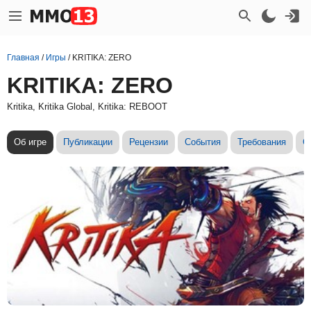
Главная
/
Игры
/
KRITIKA: ZERO
KRITIKA: ZERO
Kritika, Kritika Global, Kritika: REBOOT
Об игре
Публикации
Рецензии
События
Требования
С