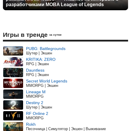
разработчиками MOBA League of Legends
Игры в тренде
за сутки
PUBG: Battlegrounds
Шутер | Экшен
KRITIKA: ZERO
RPG | Экшен
Dauntless
RPG | Экшен
Secret World Legends
MMORPG | Экшен
Lineage M
MMORPG
Destiny 2
Шутер | Экшен
RF Online 2
MMORPG
Rokh
Песочница | Симулятор | Экшен | Выживание