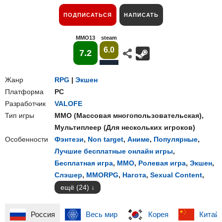
ПОДПИСАТЬСЯ
НАПИСАТЬ
MMO13
steam
6.0
7.2
Жанр
RPG
|
Экшен
Платформа
PC
Разработчик
VALOFE
Тип игры
ММО
(
Массовая многопользовательская
),
Мультиплеер
(
Для нескольких игроков
)
Особенности
Фэнтези
,
Non target
,
Аниме
,
Популярные
,
Лучшие бесплатные онлайн игры
,
Бесплатная игра
,
ММО
,
Ролевая игра
,
Экшен
,
Слэшер
,
MMORPG
,
Нагота
,
Sexual Content
,
ещё (24)
Россия
Весь мир
Корея
Китай