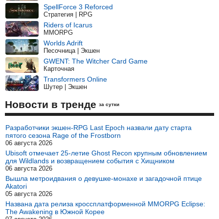
SpellForce 3 Reforced
Стратегия | RPG
Riders of Icarus
MMORPG
Worlds Adrift
Песочница | Экшен
GWENT: The Witcher Card Game
Карточная
Transformers Online
Шутер | Экшен
Новости в тренде
за сутки
Разработчики экшен-RPG Last Epoch назвали дату старта
пятого сезона Rage of the Frostborn
06 августа 2026
Ubisoft отмечает 25-летие Ghost Recon крупным обновлением
для Wildlands и возвращением события с Хищником
06 августа 2026
Вышла метроидвания о девушке-монахе и загадочной птице
Akatori
05 августа 2026
Названа дата релиза кроссплатформенной MMORPG Eclipse:
The Awakening в Южной Корее