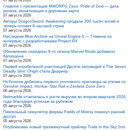
07 августа 2026
Главное с презентации MMORPG Zeus: Pride of God — дата
релиза, монетизация и дорожная карта
07 августа 2026
Авторы DragonSword: Awakening продали 300 тысяч копий и
теперь готовят 8-часовой стрим
07 августа 2026
Наследник Blue Archive на Unreal Engine 5 — Главное из
интервью с разработчиками Project RX
07 августа 2026
Обновление середины 9-го сезона Marvel Rivals добавило
Капюшона
07 августа 2026
Первой играбельной участницей Десяти заповедей в The Seven
Deadly Sins: Origin стала Дерриер
07 августа 2026
HoYoverse добилась первого уголовного приговора за утечки по
Genshin Impact, Honkai: Star Rail и Zenless Zone Zero
06 августа 2026
Netmarble отчиталась о росте выручки во втором квартале 2026
года благодаря успехам за рубежом
05 августа 2026
Пиксельный симулятор фермы Fields of Mistria покинул ранний
доступ
05 августа 2026
Опубликован новый трехминутный трейлер Trails in the Sky 2nd