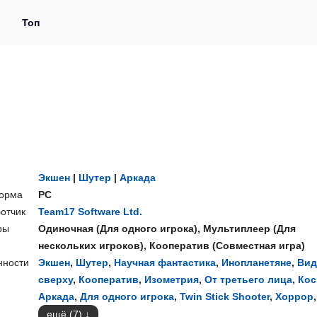
и
Топ
Экшен
|
Шутер
|
Аркада
орма
PC
отчик
Team17 Software Ltd.
ры
Одиночная
(
Для одного игрока
),
Мультиплеер
(
Для
нескольких игроков
),
Кооператив
(
Совместная игра
)
нности
Экшен
,
Шутер
,
Научная фантастика
,
Инопланетяне
,
Вид
сверху
,
Кооператив
,
Изометрия
,
От третьего лица
,
Кос
Аркада
,
Для одного игрока
,
Twin Stick Shooter
,
Хоррор
,
ещё (7)