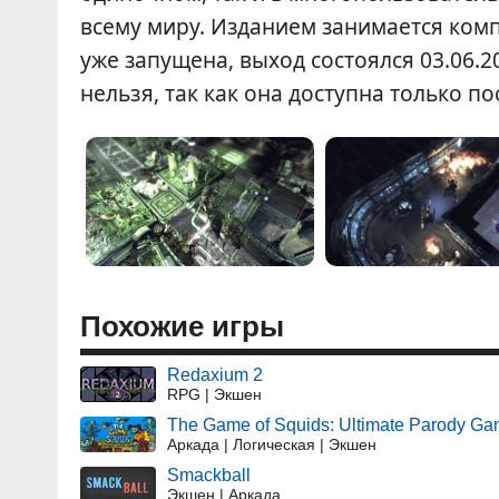
всему миру. Изданием занимается комп
уже запущена, выход состоялся 03.06.20
нельзя, так как она доступна только п
Похожие игры
Redaxium 2
RPG | Экшен
The Game of Squids: Ultimate Parody G
Аркада | Логическая | Экшен
Smackball
Экшен | Аркада