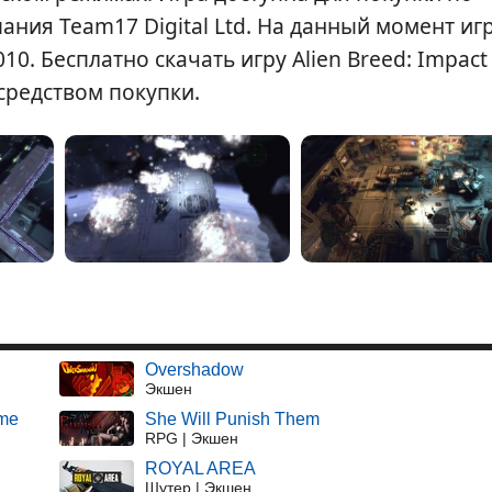
ания Team17 Digital Ltd. На данный момент иг
10. Бесплатно скачать игру Alien Breed: Impact
осредством покупки.
Overshadow
Экшен
ame
She Will Punish Them
RPG | Экшен
ROYAL AREA
Шутер | Экшен