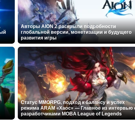
Авторы AION 2 раскрыли подробности
ный
глобальной версии, монетизации и будущего
развития игры
Статус MMORPG, подход к балансу и успех
режима ARAM «Хаос» — Главное из интервью 
разработчиками MOBA League of Legends