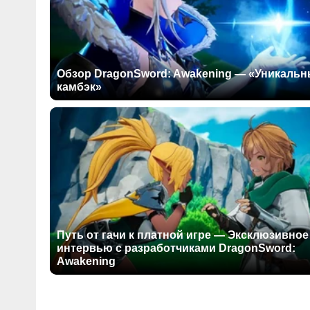
Обзор DragonSword: Awakening — «Уникаль
камбэк»
Путь от гачи к платной игре — Эксклюзивное
интервью с разработчиками DragonSword:
Awakening