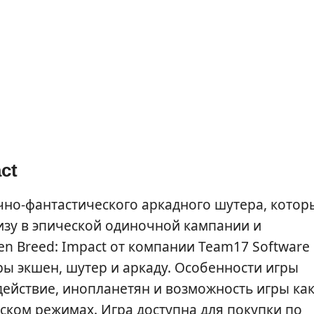
ct
но-фантастического аркадного шутера, котор
зу в эпической одиночной кампании и
n Breed: Impact от компании Team17 Software 
ы экшен, шутер и аркаду. Особенности игры
действие, инопланетян и возможность игры как
ском режимах. Игра доступна для покупки по