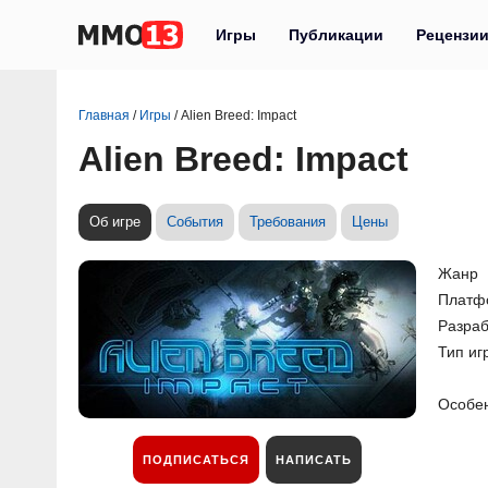
Игры
Публикации
Рецензи
Главная
/
Игры
/
Alien Breed: Impact
Alien Breed: Impact
Об игре
События
Требования
Цены
Жанр
Платф
Разраб
Тип иг
Особе
ПОДПИСАТЬСЯ
НАПИСАТЬ