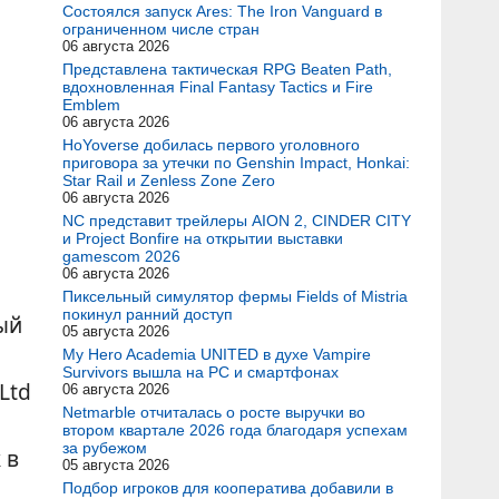
Состоялся запуск Ares: The Iron Vanguard в
ограниченном числе стран
06 августа 2026
Представлена тактическая RPG Beaten Path,
вдохновленная Final Fantasy Tactics и Fire
Emblem
06 августа 2026
HoYoverse добилась первого уголовного
приговора за утечки по Genshin Impact, Honkai:
Star Rail и Zenless Zone Zero
06 августа 2026
NC представит трейлеры AION 2, CINDER CITY
и Project Bonfire на открытии выставки
gamescom 2026
06 августа 2026
Пиксельный симулятор фермы Fields of Mistria
покинул ранний доступ
ый
05 августа 2026
My Hero Academia UNITED в духе Vampire
Survivors вышла на PC и смартфонах
Ltd
06 августа 2026
Netmarble отчиталась о росте выручки во
втором квартале 2026 года благодаря успехам
за рубежом
 в
05 августа 2026
Подбор игроков для кооператива добавили в