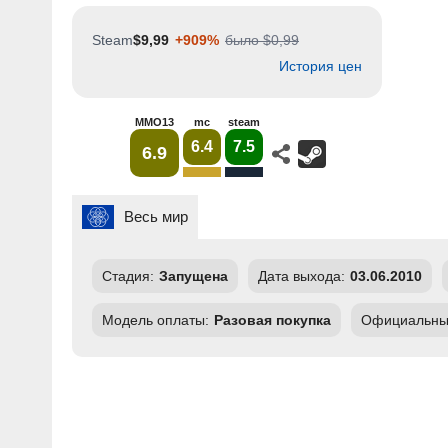
Steam
$9,99
+909%
было $0,99
История цен
MMO13
mc
steam
6.4
7.5
6.9
Весь мир
Стадия:
Запущена
Дата выхода:
03.06.2010
Модель оплаты:
Разовая покупка
Официальный