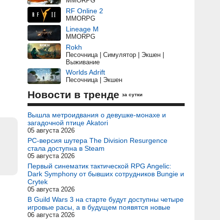
MMORPG
RF Online 2
MMORPG
Lineage M
MMORPG
Rokh
Песочница | Симулятор | Экшен |
Выживание
Worlds Adrift
Песочница | Экшен
Новости в тренде
за сутки
Вышла метроидвания о девушке-монахе и
загадочной птице Akatori
05 августа 2026
PC-версия шутера The Division Resurgence
стала доступна в Steam
05 августа 2026
Первый синематик тактической RPG Angelic:
Dark Symphony от бывших сотрудников Bungie и
Crytek
05 августа 2026
В Guild Wars 3 на старте будут доступны четыре
игровые расы, а в будущем появятся новые
06 августа 2026