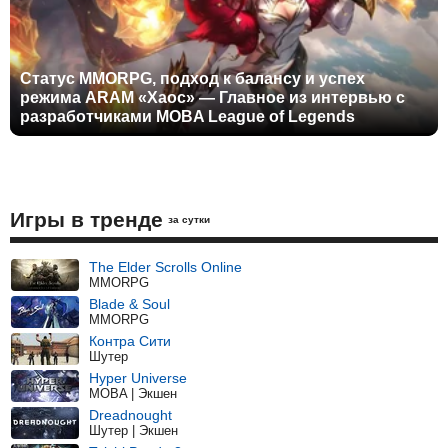
Статус MMORPG, подход к балансу и успех
режима ARAM «Хаос» — Главное из интервью с
разработчиками MOBA League of Legends
Игры в тренде
за сутки
The Elder Scrolls Online
MMORPG
Blade & Soul
MMORPG
Контра Сити
Шутер
Hyper Universe
MOBA | Экшен
Dreadnought
Шутер | Экшен