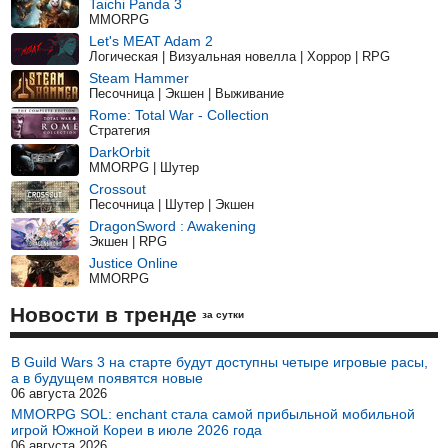
Taichi Panda 3
MMORPG
Let's MEAT Adam 2
Логическая | Визуальная новелла | Хоррор | RPG
Steam Hammer
Песочница | Экшен | Выживание
Rome: Total War - Collection
Стратегия
DarkOrbit
MMORPG | Шутер
Crossout
Песочница | Шутер | Экшен
DragonSword : Awakening
Экшен | RPG
Justice Online
MMORPG
Новости в тренде
за сутки
В Guild Wars 3 на старте будут доступны четыре игровые расы,
а в будущем появятся новые
06 августа 2026
MMORPG SOL: enchant стала самой прибыльной мобильной
игрой Южной Кореи в июле 2026 года
06 августа 2026