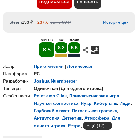
ПОДПИСАТЬСЯ
НАПИСАТЬ
Steam
199 ₽
+237%
было 59 ₽
История цен
MMO13
mc
steam
8.2
8.8
8.5
Жанр
Приключения
|
Логическая
Платформа
PC
Разработчик
Joshua Nuernberger
Тип игры
Одиночная
(
Для одного игрока
)
Особенности
Point amp Click
,
Приключенческая игра
,
Научная фантастика
,
Нуар
,
Киберпанк
,
Инди
,
Глубокий сюжет
,
Пиксельная графика
,
Антиутопия
,
Детектив
,
Атмосфера
,
Для
одного игрока
,
Ретро
,
ещё (17)