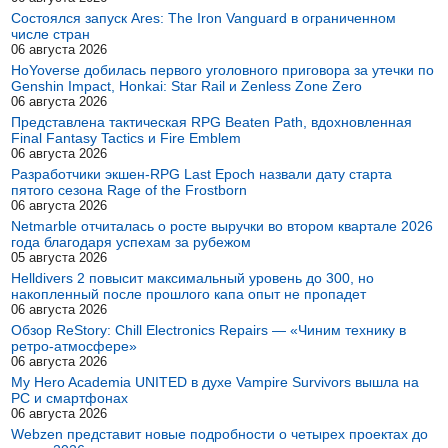
Состоялся запуск Ares: The Iron Vanguard в ограниченном
числе стран
06 августа 2026
HoYoverse добилась первого уголовного приговора за утечки по
Genshin Impact, Honkai: Star Rail и Zenless Zone Zero
06 августа 2026
Представлена тактическая RPG Beaten Path, вдохновленная
Final Fantasy Tactics и Fire Emblem
06 августа 2026
Разработчики экшен-RPG Last Epoch назвали дату старта
пятого сезона Rage of the Frostborn
06 августа 2026
Netmarble отчиталась о росте выручки во втором квартале 2026
года благодаря успехам за рубежом
05 августа 2026
Helldivers 2 повысит максимальный уровень до 300, но
накопленный после прошлого капа опыт не пропадет
06 августа 2026
Обзор ReStory: Chill Electronics Repairs — «Чиним технику в
ретро-атмосфере»
06 августа 2026
My Hero Academia UNITED в духе Vampire Survivors вышла на
PC и смартфонах
06 августа 2026
Webzen представит новые подробности о четырех проектах до