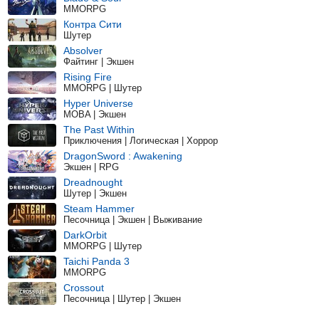
MMORPG
Контра Сити
Шутер
Absolver
Файтинг | Экшен
Rising Fire
MMORPG | Шутер
Hyper Universe
MOBA | Экшен
The Past Within
Приключения | Логическая | Хоррор
DragonSword : Awakening
Экшен | RPG
Dreadnought
Шутер | Экшен
Steam Hammer
Песочница | Экшен | Выживание
DarkOrbit
MMORPG | Шутер
Taichi Panda 3
MMORPG
Crossout
Песочница | Шутер | Экшен