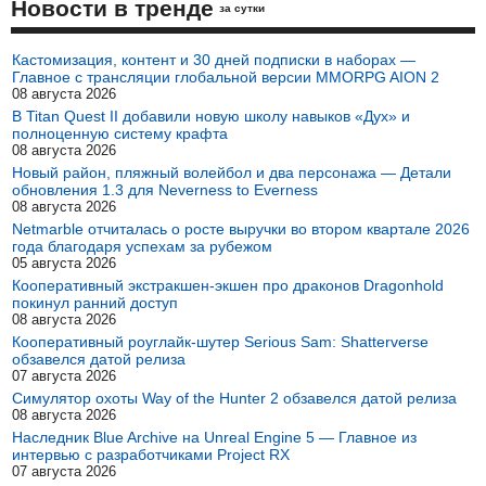
Новости в тренде
за сутки
Кастомизация, контент и 30 дней подписки в наборах —
Главное с трансляции глобальной версии MMORPG AION 2
08 августа 2026
В Titan Quest II добавили новую школу навыков «Дух» и
полноценную систему крафта
08 августа 2026
Новый район, пляжный волейбол и два персонажа — Детали
обновления 1.3 для Neverness to Everness
08 августа 2026
Netmarble отчиталась о росте выручки во втором квартале 2026
года благодаря успехам за рубежом
05 августа 2026
Кооперативный экстракшен-экшен про драконов Dragonhold
покинул ранний доступ
08 августа 2026
Кооперативный роуглайк-шутер Serious Sam: Shatterverse
обзавелся датой релиза
07 августа 2026
Симулятор охоты Way of the Hunter 2 обзавелся датой релиза
08 августа 2026
Наследник Blue Archive на Unreal Engine 5 — Главное из
интервью с разработчиками Project RX
07 августа 2026