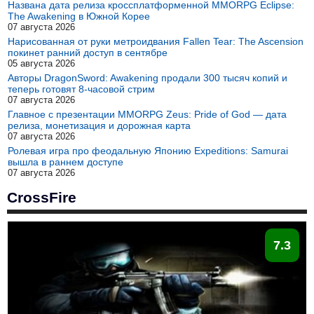
Названа дата релиза кроссплатформенной MMORPG Eclipse:
The Awakening в Южной Корее
07 августа 2026
Нарисованная от руки метроидвания Fallen Tear: The Ascension
покинет ранний доступ в сентябре
05 августа 2026
Авторы DragonSword: Awakening продали 300 тысяч копий и
теперь готовят 8-часовой стрим
07 августа 2026
Главное с презентации MMORPG Zeus: Pride of God — дата
релиза, монетизация и дорожная карта
07 августа 2026
Ролевая игра про феодальную Японию Expeditions: Samurai
вышла в раннем доступе
07 августа 2026
CrossFire
7.3