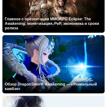
Главное с презентации MMORPG Eclipse: The
Awakening: монетизация, PvP, экономика и сроки
релиза
Обзор DragonSword: Awakening — «Уникальный
камбэк»