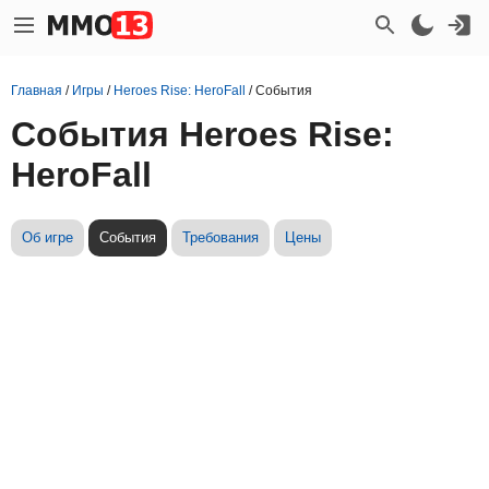
Главная
/
Игры
/
Heroes Rise: HeroFall
/
События
События Heroes Rise:
HeroFall
Об игре
События
Требования
Цены