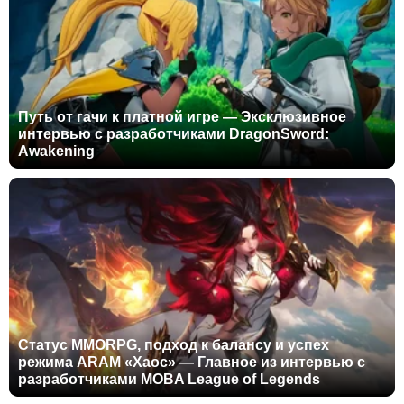
Путь от гачи к платной игре — Эксклюзивное
интервью с разработчиками DragonSword:
Awakening
Статус MMORPG, подход к балансу и успех
режима ARAM «Хаос» — Главное из интервью с
разработчиками MOBA League of Legends