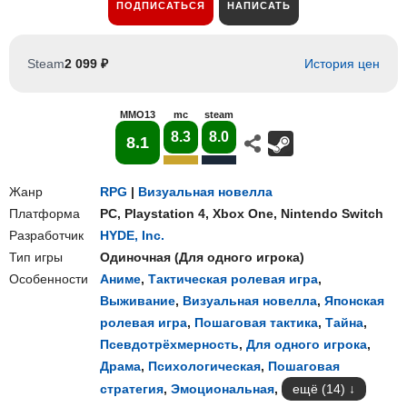
ПОДПИСАТЬСЯ
НАПИСАТЬ
Steam
2 099 ₽
История цен
MMO13
mc
steam
8.3
8.0
8.1
Жанр
RPG
|
Визуальная новелла
Платформа
PC
,
Playstation 4
,
Xbox One
,
Nintendo Switch
Разработчик
HYDE, Inc.
Тип игры
Одиночная
(
Для одного игрока
)
Особенности
Аниме
,
Тактическая ролевая игра
,
Выживание
,
Визуальная новелла
,
Японская
ролевая игра
,
Пошаговая тактика
,
Тайна
,
Псевдотрёхмерность
,
Для одного игрока
,
Драма
,
Психологическая
,
Пошаговая
стратегия
,
Эмоциональная
,
ещё (14)