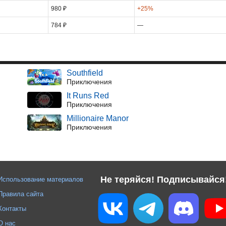
980 ₽
+25%
784 ₽
—
Southfield
Приключения
It Runs Red
Приключения
Millionaire Manor
Приключения
Не теряйся! Подписывайся
Использование материалов
Правила сайта
Контакты
О нас