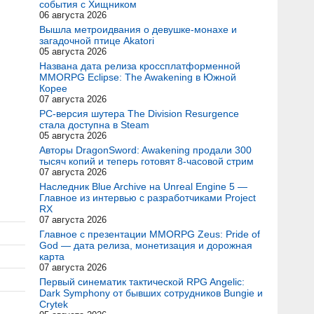
события с Хищником
06 августа 2026
Вышла метроидвания о девушке-монахе и
загадочной птице Akatori
05 августа 2026
Названа дата релиза кроссплатформенной
MMORPG Eclipse: The Awakening в Южной
Корее
07 августа 2026
PC-версия шутера The Division Resurgence
стала доступна в Steam
05 августа 2026
Авторы DragonSword: Awakening продали 300
тысяч копий и теперь готовят 8-часовой стрим
07 августа 2026
Наследник Blue Archive на Unreal Engine 5 —
Главное из интервью с разработчиками Project
RX
07 августа 2026
Главное с презентации MMORPG Zeus: Pride of
God — дата релиза, монетизация и дорожная
карта
07 августа 2026
Первый синематик тактической RPG Angelic:
Dark Symphony от бывших сотрудников Bungie и
Crytek