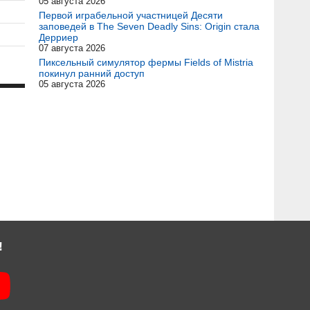
05 августа 2026
Первой играбельной участницей Десяти
заповедей в The Seven Deadly Sins: Origin стала
Дерриер
07 августа 2026
Пиксельный симулятор фермы Fields of Mistria
покинул ранний доступ
05 августа 2026
!