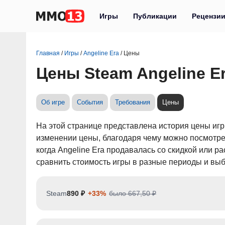
Игры
Публикации
Рецензи
Главная
/
Игры
/
Angeline Era
/
Цены
Цены Steam Angeline E
Об игре
События
Требования
Цены
На этой странице представлена история цены игр
изменении цены, благодаря чему можно посмотрет
когда Angeline Era продавалась со скидкой или 
сравнить стоимость игры в разные периоды и выб
Steam
890 ₽
+33%
было 667,50 ₽