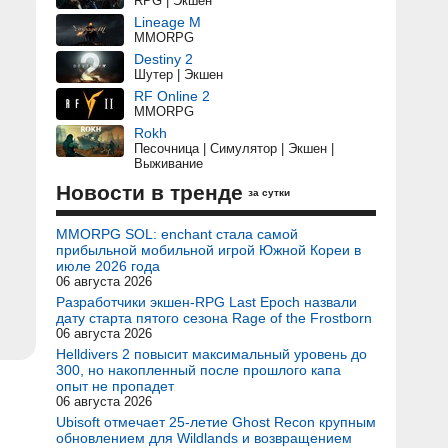
RPG | Экшен
Lineage M
MMORPG
Destiny 2
Шутер | Экшен
RF Online 2
MMORPG
Rokh
Песочница | Симулятор | Экшен |
Выживание
Новости в тренде
за сутки
MMORPG SOL: enchant стала самой
прибыльной мобильной игрой Южной Кореи в
июле 2026 года
06 августа 2026
Разработчики экшен-RPG Last Epoch назвали
дату старта пятого сезона Rage of the Frostborn
06 августа 2026
Helldivers 2 повысит максимальный уровень до
300, но накопленный после прошлого капа
опыт не пропадет
06 августа 2026
Ubisoft отмечает 25-летие Ghost Recon крупным
обновлением для Wildlands и возвращением