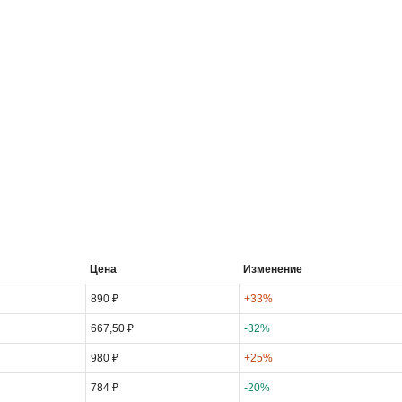
Цена
Изменение
890 ₽
+33%
667,50 ₽
-32%
980 ₽
+25%
784 ₽
-20%