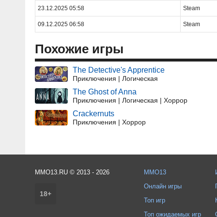
23.12.2025 05:58
Steam
09.12.2025 06:58
Steam
Похожие игры
The Detective's Apprentice
Приключения | Логическая
The Ghost of Anna
Приключения | Логическая | Хоррор
Crackernuts
Приключения | Хоррор
MMO13.RU © 2013 - 2026
MMO13
Онлайн игры
18+
Топ игр
Топ ожидаемых игр