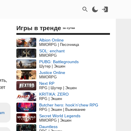
Игры в тренде
за сутки
Albion Online
MMORPG | Песочница
SOL: enchant
MMORPG
PUBG: Battlegrounds
Шутер | Экшен
Justice Online
м
MMORPG
ть,
Next RP
жет
RPG | Шутер | Экшен
KRITIKA: ZERO
RPG | Экшен
Butcher hero: hook'n'chew RPG
RPG | Экшен | Выживание
eam
Secret World Legends
MMORPG | Экшен
Dauntless