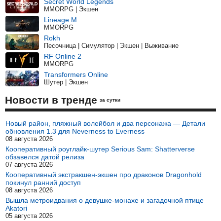
Secret World Legends
MMORPG | Экшен
Lineage M
MMORPG
Rokh
Песочница | Симулятор | Экшен | Выживание
RF Online 2
MMORPG
Transformers Online
Шутер | Экшен
Новости в тренде
за сутки
Новый район, пляжный волейбол и два персонажа — Детали
обновления 1.3 для Neverness to Everness
08 августа 2026
Кооперативный роуглайк-шутер Serious Sam: Shatterverse
обзавелся датой релиза
07 августа 2026
Кооперативный экстракшен-экшен про драконов Dragonhold
покинул ранний доступ
08 августа 2026
Вышла метроидвания о девушке-монахе и загадочной птице
Akatori
05 августа 2026