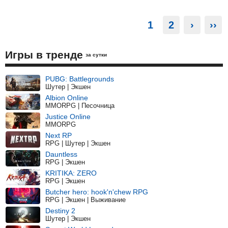
1
2
›
››
Игры в тренде
за сутки
PUBG: Battlegrounds
Шутер | Экшен
Albion Online
MMORPG | Песочница
Justice Online
MMORPG
Next RP
RPG | Шутер | Экшен
Dauntless
RPG | Экшен
KRITIKA: ZERO
RPG | Экшен
Butcher hero: hook'n'chew RPG
RPG | Экшен | Выживание
Destiny 2
Шутер | Экшен