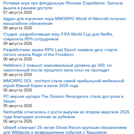
Ролевая игра про феодальную Японию Expeditions: Samurai
вышла в раннем доступе
07 августа 2026
Аддон для изучения лора MMORPG World of Warcraft получил
масштабное обновление
09 августа 2026
Студия, разработавшая игру FIFA World Cup для Netflix,
сократила 85% сотрудников
09 августа 2026
Разработчики экшен-RPG Last Epoch назвали дату старта
пятого сезона Rage of the Frostborn
06 августа 2026
Helldivers 2 повысит максимальный уровень до 300, но
накопленный после прошлого капа опыт не пропадет
06 августа 2026
MMORPG SOL: enchant стала самой прибыльной мобильной
игрой Южной Кореи в июле 2026 года
06 августа 2026
PC-версия шутера The Division Resurgence стала доступна в
Steam
05 августа 2026
Netmarble отчиталась о росте выручки во втором квартале 2026
года благодаря успехам за рубежом
05 августа 2026
Ubisoft отмечает 25-летие Ghost Recon крупным обновлением
для Wildlands и возвращением события с Хищником