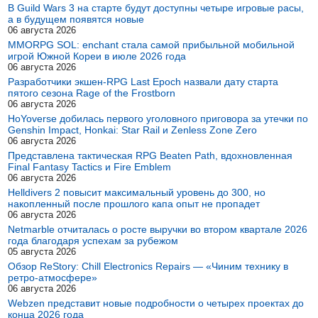
В Guild Wars 3 на старте будут доступны четыре игровые расы,
а в будущем появятся новые
06 августа 2026
MMORPG SOL: enchant стала самой прибыльной мобильной
игрой Южной Кореи в июле 2026 года
06 августа 2026
Разработчики экшен-RPG Last Epoch назвали дату старта
пятого сезона Rage of the Frostborn
06 августа 2026
HoYoverse добилась первого уголовного приговора за утечки по
Genshin Impact, Honkai: Star Rail и Zenless Zone Zero
06 августа 2026
Представлена тактическая RPG Beaten Path, вдохновленная
Final Fantasy Tactics и Fire Emblem
06 августа 2026
Helldivers 2 повысит максимальный уровень до 300, но
накопленный после прошлого капа опыт не пропадет
06 августа 2026
Netmarble отчиталась о росте выручки во втором квартале 2026
года благодаря успехам за рубежом
05 августа 2026
Обзор ReStory: Chill Electronics Repairs — «Чиним технику в
ретро-атмосфере»
06 августа 2026
Webzen представит новые подробности о четырех проектах до
конца 2026 года