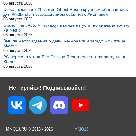
06 августа 2026
Ubisoft отмечает 25-летие Ghost Recon крупным обновлением
для Wildlands и возвращением события с Хищником
06 августа 2026
Grand Theft Auto VI покажут в конце августа, но сначала только
на Netflix
06 августа 2026
Вышла метроидвания о девушке-монахе и загадочной птице
Akatori
05 августа 2026
PC-версия шутера The Division Resurgence стала доступна в
Steam
05 августа 2026
Не теряйся! Подписывайся!
MMO13.RU © 2013 - 2026
MMO13